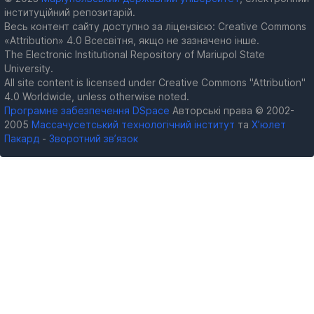
інституційний репозитарій.
Весь контент сайту доступно за ліцензією: Creative Commons
«Attribution» 4.0 Всесвітня, якщо не зазначено інше.
The Electronic Institutional Repository of Mariupol State
University.
All site content is licensed under Creative Commons "Attribution"
4.0 Worldwide, unless otherwise noted.
Програмне забезпечення DSpace
Авторські права © 2002-
2005
Массачусетський технологічний інститут
та
Х’юлет
Пакард
-
Зворотний зв’язок