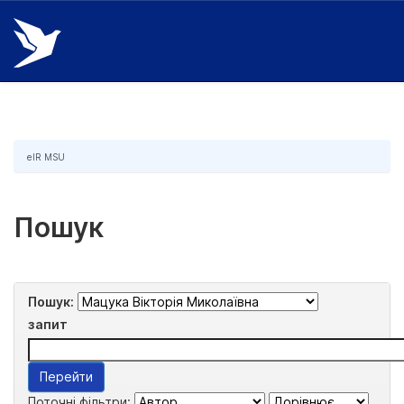
Skip
navigation
eIR MSU
Пошук
Пошук:
запит
Поточні фільтри: