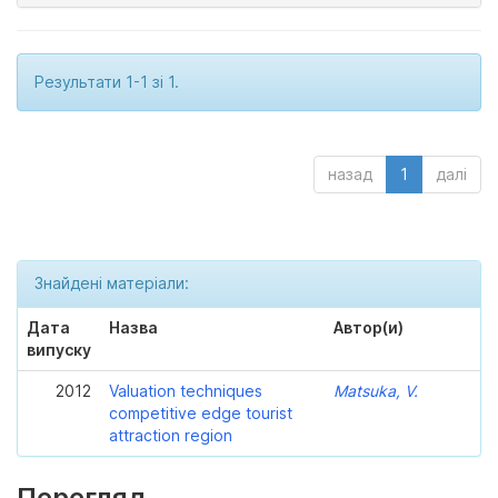
Результати 1-1 зі 1.
назад
1
далі
Знайдені матеріали:
Дата
Назва
Автор(и)
випуску
2012
Valuation techniques
Matsuka, V.
competitive edge tourist
attraction region
Перегляд