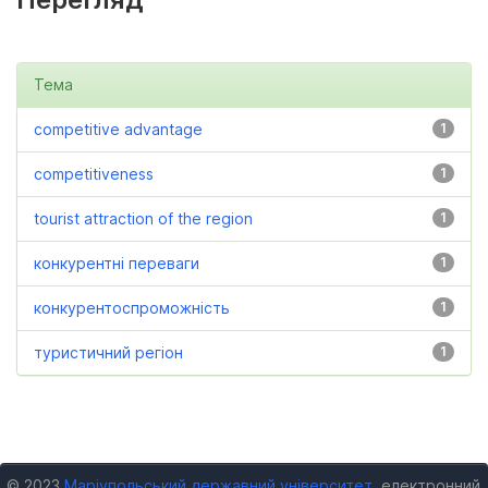
Тема
competitive advantage
1
competitiveness
1
tourist attraction of the region
1
конкурентні переваги
1
конкурентоспроможність
1
туристичний регіон
1
© 2023
Маріупольський державний університет
, електронний