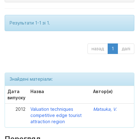
Результати 1-1 зі 1.
назад
1
далі
Знайдені матеріали:
Дата
Назва
Автор(и)
випуску
2012
Valuation techniques
Matsuka, V.
competitive edge tourist
attraction region
Перегляд