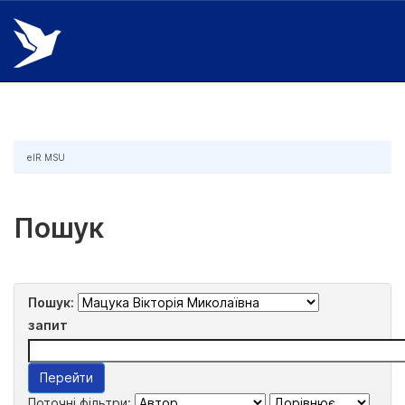
Skip
navigation
eIR MSU
Пошук
Пошук:
запит
Поточні фільтри: