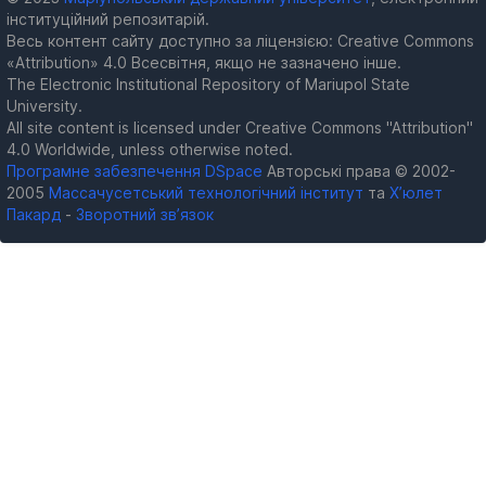
інституційний репозитарій.
Весь контент сайту доступно за ліцензією: Creative Commons
«Attribution» 4.0 Всесвітня, якщо не зазначено інше.
The Electronic Institutional Repository of Mariupol State
University.
All site content is licensed under Creative Commons "Attribution"
4.0 Worldwide, unless otherwise noted.
Програмне забезпечення DSpace
Авторські права © 2002-
2005
Массачусетський технологічний інститут
та
Х’юлет
Пакард
-
Зворотний зв’язок