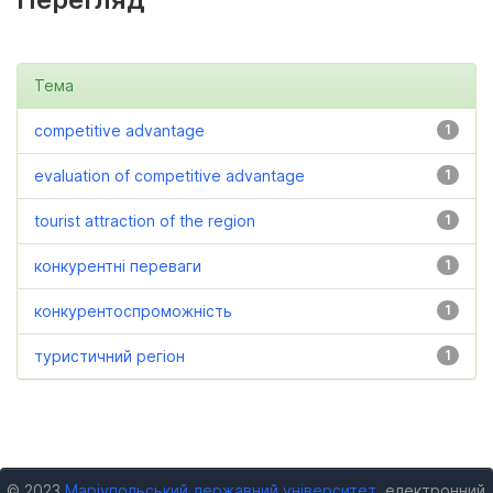
Тема
competitive advantage
1
evaluation of competitive advantage
1
tourist attraction of the region
1
конкурентні переваги
1
конкурентоспроможність
1
туристичний регіон
1
© 2023
Маріупольський державний університет
, електронний