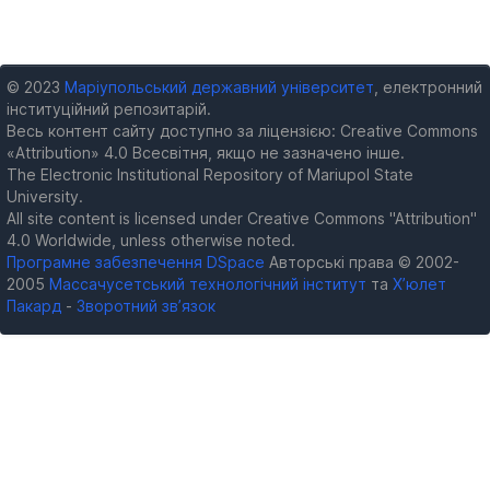
© 2023
Маріупольський державний університет
, електронний
інституційний репозитарій.
Весь контент сайту доступно за ліцензією: Creative Commons
«Attribution» 4.0 Всесвітня, якщо не зазначено інше.
The Electronic Institutional Repository of Mariupol State
University.
All site content is licensed under Creative Commons "Attribution"
4.0 Worldwide, unless otherwise noted.
Програмне забезпечення DSpace
Авторські права © 2002-
2005
Массачусетський технологічний інститут
та
Х’юлет
Пакард
-
Зворотний зв’язок