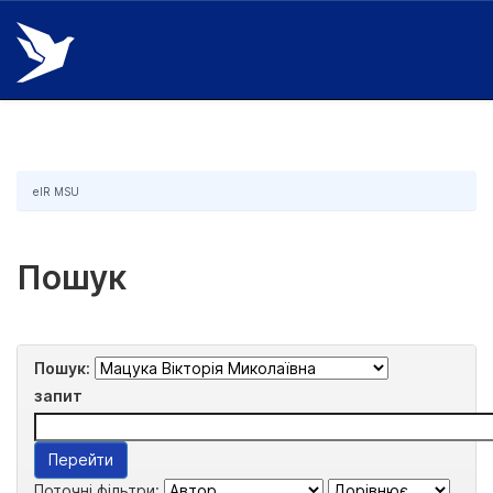
Skip
navigation
eIR MSU
Пошук
Пошук:
запит
Поточні фільтри: