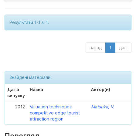
Результати 1-1 зі 1.
назад
1
далі
Знайдені матеріали:
Дата
Назва
Автор(и)
випуску
2012
Valuation techniques
Matsuka, V.
competitive edge tourist
attraction region
Перегляд