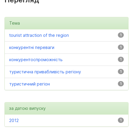
Тема
tourist attraction of the region
1
конкурентні переваги
1
конкурентоспроможність
1
туристична привабливість регіону
1
туристичний регіон
1
за датою випуску
2012
1