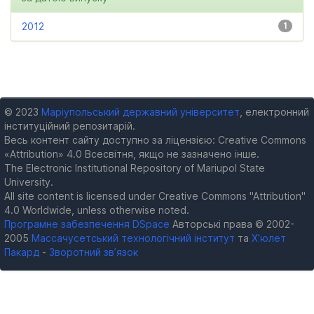
2012
1
© 2023
Маріупольський державний університет
, електронний
інституційний репозитарій.
Весь контент сайту доступно за ліцензією: Creative Commons
«Attribution» 4.0 Всесвітня, якщо не зазначено інше.
The Electronic Institutional Repository of Mariupol State
University.
All site content is licensed under Creative Commons "Attribution"
4.0 Worldwide, unless otherwise noted.
Програмне забезпечення DSpace
Авторські права © 2002-
2005
Массачусетський технологічний інститут
та
Х’юлет
Пакард
-
Зворотний зв’язок