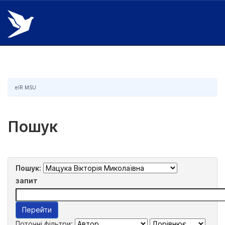
Skip
navigation
eIR MSU
Пошук
Пошук:
запит
Поточні фільтри: