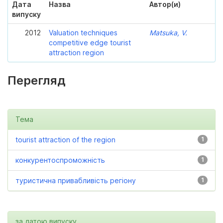
Дата
Назва
Автор(и)
випуску
2012
Valuation techniques
Matsuka, V.
competitive edge tourist
attraction region
Перегляд
Тема
tourist attraction of the region
1
конкурентоспроможність
1
туристична привабливість регіону
1
за датою випуску