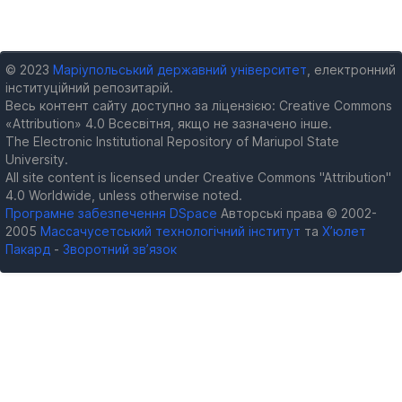
© 2023
Маріупольський державний університет
, електронний
інституційний репозитарій.
Весь контент сайту доступно за ліцензією: Creative Commons
«Attribution» 4.0 Всесвітня, якщо не зазначено інше.
The Electronic Institutional Repository of Mariupol State
University.
All site content is licensed under Creative Commons "Attribution"
4.0 Worldwide, unless otherwise noted.
Програмне забезпечення DSpace
Авторські права © 2002-
2005
Массачусетський технологічний інститут
та
Х’юлет
Пакард
-
Зворотний зв’язок