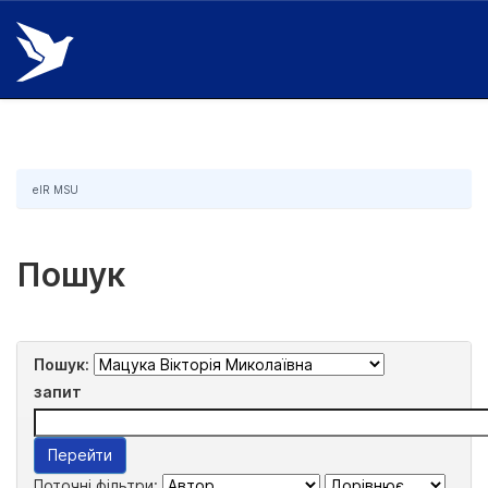
Skip
navigation
eIR MSU
Пошук
Пошук:
запит
Поточні фільтри: