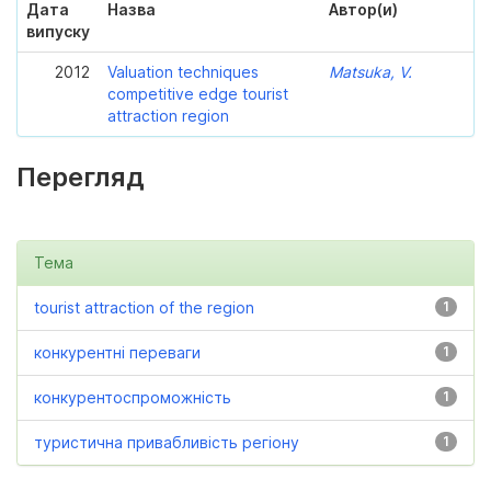
Дата
Назва
Автор(и)
випуску
2012
Valuation techniques
Matsuka, V.
competitive edge tourist
attraction region
Перегляд
Тема
tourist attraction of the region
1
конкурентні переваги
1
конкурентоспроможність
1
туристична привабливість регіону
1