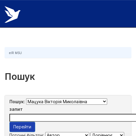
Skip
navigation
eIR MSU
Пошук
Пошук:
запит
Поточні фільтри: