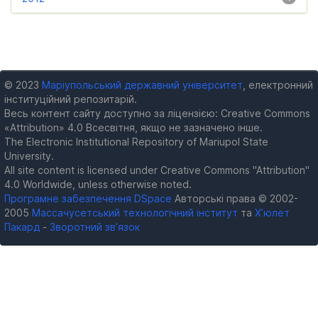
© 2023
Маріупольський державний університет
, електронний
інституційний репозитарій.
Весь контент сайту доступно за ліцензією: Creative Commons
«Attribution» 4.0 Всесвітня, якщо не зазначено інше.
The Electronic Institutional Repository of Mariupol State
University.
All site content is licensed under Creative Commons "Attribution"
4.0 Worldwide, unless otherwise noted.
Програмне забезпечення DSpace
Авторські права © 2002-
2005
Массачусетський технологічний інститут
та
Х’юлет
Пакард
-
Зворотний зв’язок