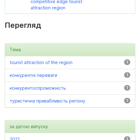
competitive edge tourist
attraction region
Перегляд
Тема
tourist attraction of the region
1
конкурентні переваги
1
конкурентоспроможність
1
туристична привабливість регіону
1
за датою випуску
2012
1