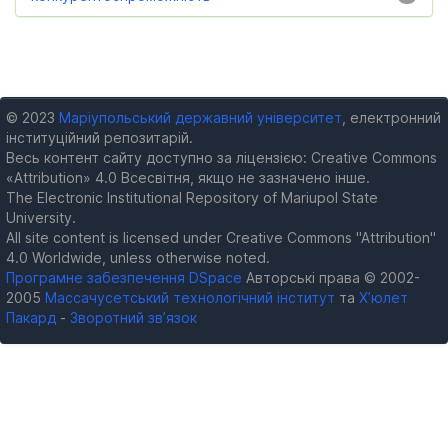
© 2023
Маріупольський державний університет
, електронний
інституційний репозитарій.
Весь контент сайту доступно за ліцензією: Creative Commons
«Attribution» 4.0 Всесвітня, якщо не зазначено інше.
The Electronic Institutional Repository of Mariupol State
University.
All site content is licensed under Creative Commons "Attribution"
4.0 Worldwide, unless otherwise noted.
Програмне забезпечення DSpace
Авторські права © 2002-
2005
Массачусетський технологічний інститут
та
Х’юлет
Пакард
-
Зворотний зв’язок