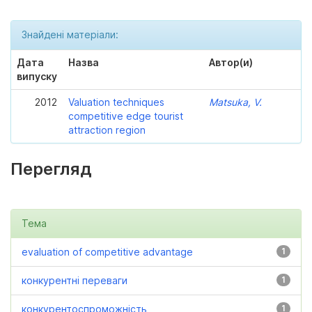
Знайдені матеріали:
Дата
Назва
Автор(и)
випуску
2012
Valuation techniques
Matsuka, V.
competitive edge tourist
attraction region
Перегляд
Тема
evaluation of competitive advantage
1
конкурентні переваги
1
конкурентоспроможність
1