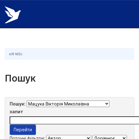
Skip
navigation
eIR MSU
Пошук
Пошук:
запит
Поточні фільтри: