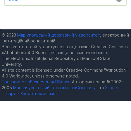
© 2023
Маріупольський державний університет
, електронний
інституційний репозитарій.
Весь контент сайту доступно за ліцензією: Creative Commons
«Attribution» 4.0 Всесвітня, якщо не зазначено інше.
The Electronic Institutional Repository of Mariupol State
University.
All site content is licensed under Creative Commons "Attribution"
4.0 Worldwide, unless otherwise noted.
Програмне забезпечення DSpace
Авторські права © 2002-
2005
Массачусетський технологічний інститут
та
Х’юлет
Пакард
-
Зворотний зв’язок