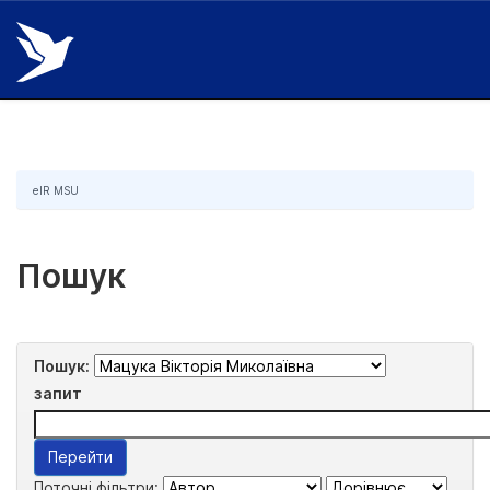
Skip
navigation
eIR MSU
Пошук
Пошук:
запит
Поточні фільтри: