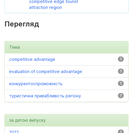
competitive edge tourist
attraction region
Перегляд
Тема
competitive advantage
1
evaluation of competitive advantage
1
конкурентоспроможність
1
туристична привабливість регіону
1
за датою випуску
2012
1