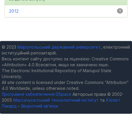
2012
1
© 2023
Маріупольський державний університет
, електронний
інституційний репозитарій.
Весь контент сайту доступно за ліцензією: Creative Commons
«Attribution» 4.0 Всесвітня, якщо не зазначено інше.
The Electronic Institutional Repository of Mariupol State
University.
All site content is licensed under Creative Commons "Attribution"
4.0 Worldwide, unless otherwise noted.
Програмне забезпечення DSpace
Авторські права © 2002-
2005
Массачусетський технологічний інститут
та
Х’юлет
Пакард
-
Зворотний зв’язок