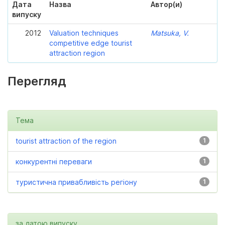
Дата
Назва
Автор(и)
випуску
2012
Valuation techniques
Matsuka, V.
competitive edge tourist
attraction region
Перегляд
Тема
tourist attraction of the region
1
конкурентні переваги
1
туристична привабливість регіону
1
за датою випуску