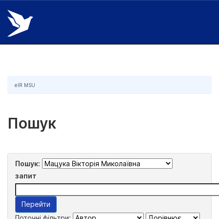
Skip
navigation
eIR MSU
Пошук
Пошук:
запит
Поточні фільтри: