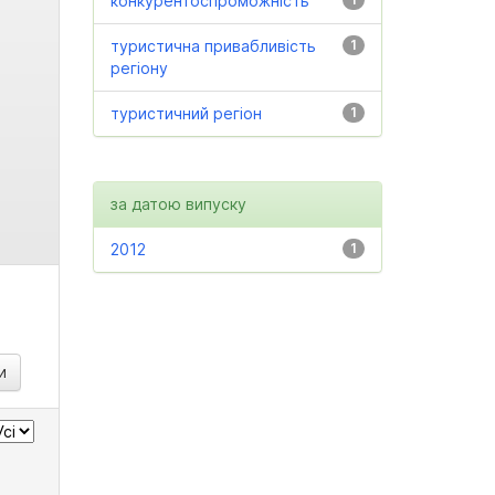
конкурентоспроможність
туристична привабливість
1
регіону
туристичний регіон
1
за датою випуску
2012
1