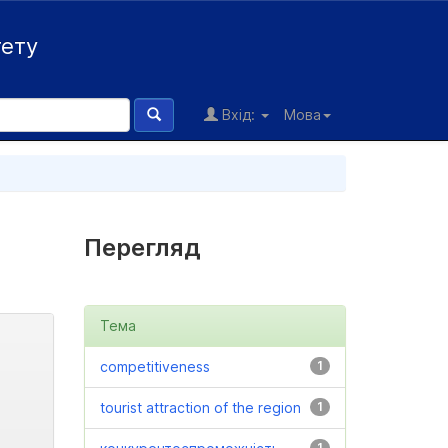
тету
Вхід:
Мова
Перегляд
Тема
competitiveness
1
tourist attraction of the region
1
1