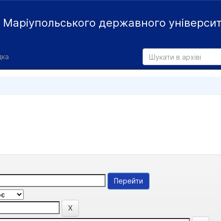
й
Маріупольського державного універси
дка