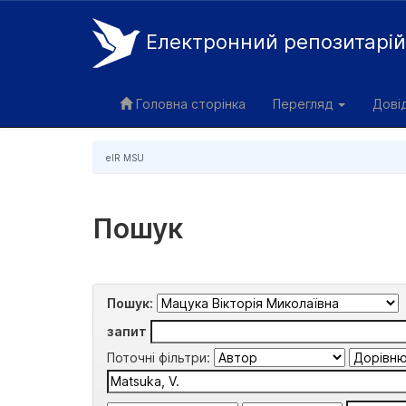
Електронний репозитарі
Skip
navigation
Головна сторінка
Перегляд
Дові
eIR MSU
Пошук
Пошук:
запит
Поточні фільтри: