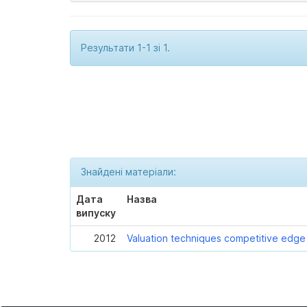
Результати 1-1 зі 1.
Знайдені матеріали:
Дата
Назва
випуску
2012
Valuation techniques competitive edge t