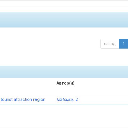
назад
1
Автор(и)
ourist attraction region
Matsuka, V.