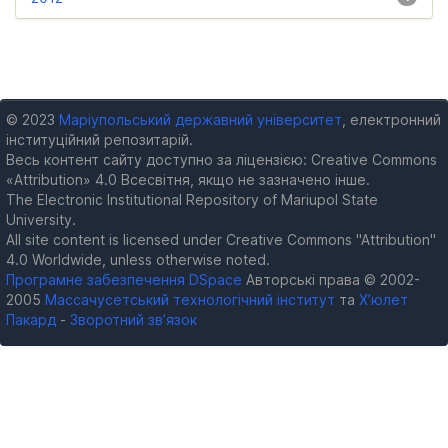
© 2023
Маріупольський державний університет
, електронний
інституційний репозитарій.
Весь контент сайту доступно за ліцензією: Creative Commons
«Attribution» 4.0 Всесвітня, якщо не зазначено інше.
The Electronic Institutional Repository of Mariupol State
University.
All site content is licensed under Creative Commons "Attribution"
4.0 Worldwide, unless otherwise noted.
Програмне забезпечення DSpace
Авторські права © 2002-
2005
Массачусетський технологічний інститут
та
Х’юлет
Пакард
-
Зворотний зв’язок