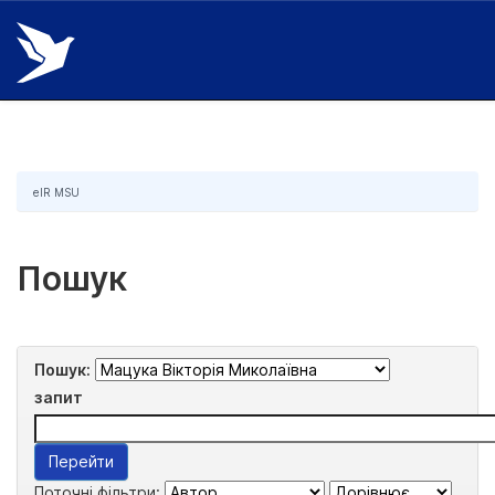
Skip
navigation
eIR MSU
Пошук
Пошук:
запит
Поточні фільтри: