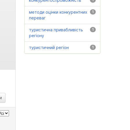
конкурентоспроможність
методи оцінки конкурентних
1
переваг
туристична привабливість
1
регіону
туристичний регіон
1