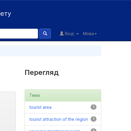
тету
Вхід:
Мова
Перегляд
Тема
tourist area
1
tourist attraction of the region
1
1