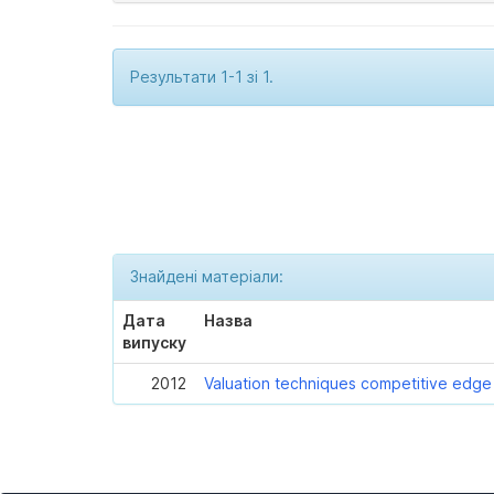
Результати 1-1 зі 1.
Знайдені матеріали:
Дата
Назва
випуску
2012
Valuation techniques competitive edge t