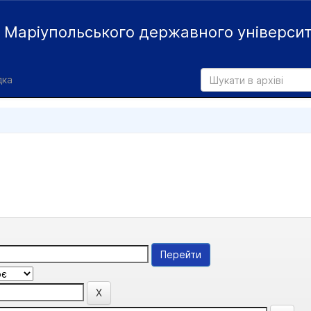
й
Маріупольського державного універси
дка