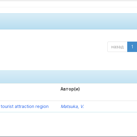
назад
1
Автор(и)
ourist attraction region
Matsuka, V.