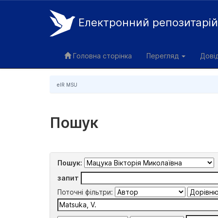
Електронний репозитарі
Skip
navigation
Головна сторінка
Перегляд
Дові
eIR MSU
Пошук
Пошук:
запит
Поточні фільтри: