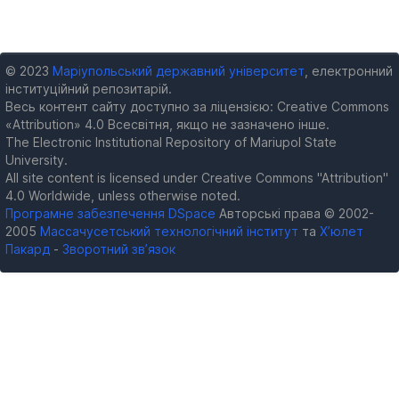
© 2023
Маріупольський державний університет
, електронний
інституційний репозитарій.
Весь контент сайту доступно за ліцензією: Creative Commons
«Attribution» 4.0 Всесвітня, якщо не зазначено інше.
The Electronic Institutional Repository of Mariupol State
University.
All site content is licensed under Creative Commons "Attribution"
4.0 Worldwide, unless otherwise noted.
Програмне забезпечення DSpace
Авторські права © 2002-
2005
Массачусетський технологічний інститут
та
Х’юлет
Пакард
-
Зворотний зв’язок