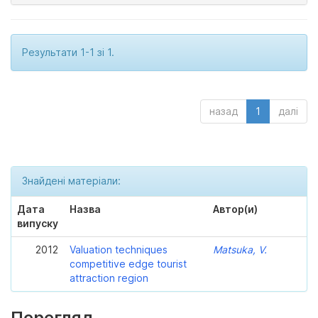
Результати 1-1 зі 1.
назад
1
далі
Знайдені матеріали:
Дата
Назва
Автор(и)
випуску
2012
Valuation techniques
Matsuka, V.
competitive edge tourist
attraction region
Перегляд