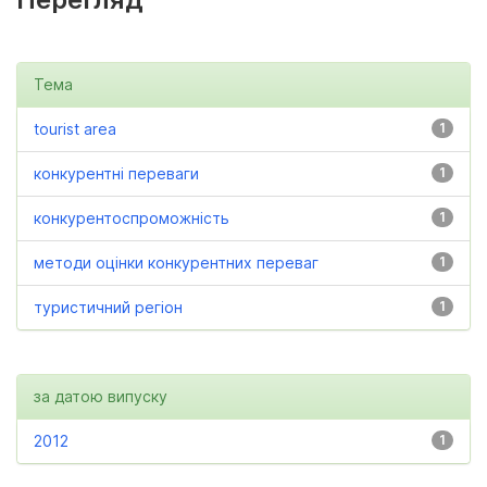
Тема
tourist area
1
конкурентні переваги
1
конкурентоспроможність
1
методи оцінки конкурентних переваг
1
туристичний регіон
1
за датою випуску
2012
1