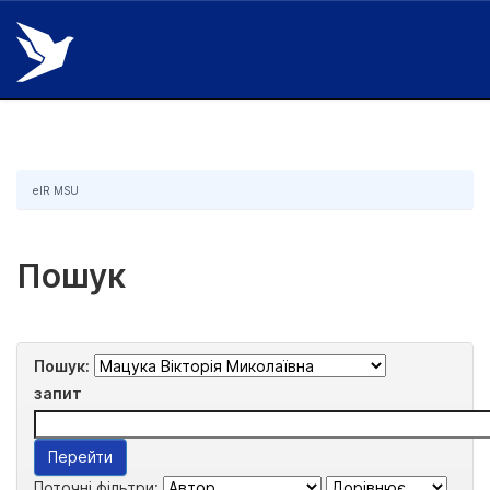
Skip
navigation
eIR MSU
Пошук
Пошук:
запит
Поточні фільтри: