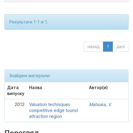
Результати 1-1 зі 1.
назад
1
далі
Знайдені матеріали:
Дата
Назва
Автор(и)
випуску
2012
Valuation techniques
Matsuka, V.
competitive edge tourist
attraction region
Перегляд