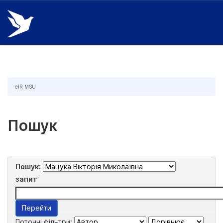
Skip
navigation
eIR MSU
Пошук
Пошук:
запит
Поточні фільтри: