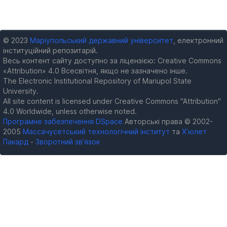
© 2023
Маріупольський державний університет
, електронний
інституційний репозитарій.
Весь контент сайту доступно за ліцензією: Creative Commons
«Attribution» 4.0 Всесвітня, якщо не зазначено інше.
The Electronic Institutional Repository of Mariupol State
University.
All site content is licensed under Creative Commons "Attribution"
4.0 Worldwide, unless otherwise noted.
Програмне забезпечення DSpace
Авторські права © 2002-
2005
Массачусетський технологічний інститут
та
Х’юлет
Пакард
-
Зворотний зв’язок