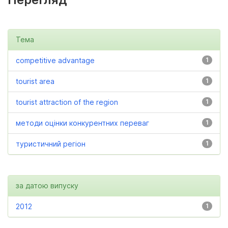
Тема
competitive advantage
1
tourist area
1
tourist attraction of the region
1
методи оцінки конкурентних переваг
1
туристичний регіон
1
за датою випуску
2012
1