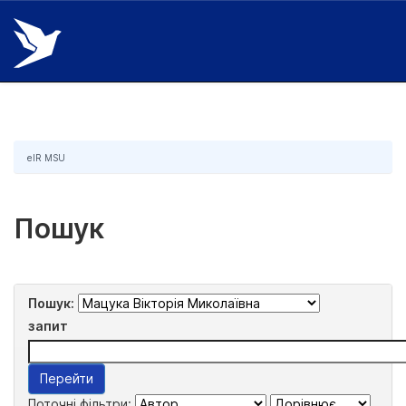
Skip
navigation
eIR MSU
Пошук
Пошук:
запит
Поточні фільтри: