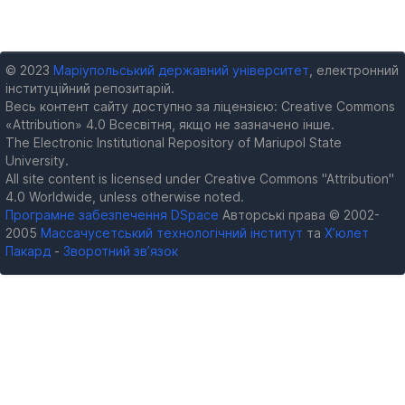
© 2023
Маріупольський державний університет
, електронний
інституційний репозитарій.
Весь контент сайту доступно за ліцензією: Creative Commons
«Attribution» 4.0 Всесвітня, якщо не зазначено інше.
The Electronic Institutional Repository of Mariupol State
University.
All site content is licensed under Creative Commons "Attribution"
4.0 Worldwide, unless otherwise noted.
Програмне забезпечення DSpace
Авторські права © 2002-
2005
Массачусетський технологічний інститут
та
Х’юлет
Пакард
-
Зворотний зв’язок