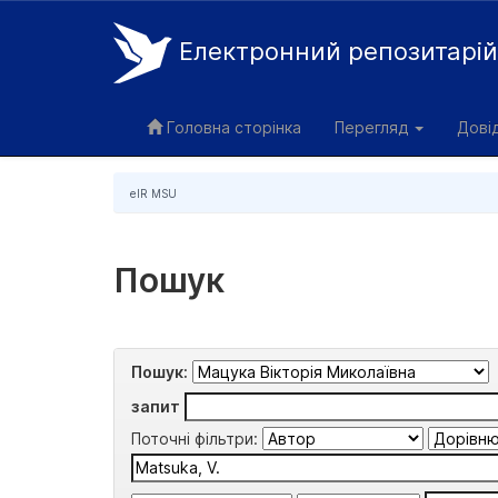
Електронний репозитарі
Skip
navigation
Головна сторінка
Перегляд
Дові
eIR MSU
Пошук
Пошук:
запит
Поточні фільтри: