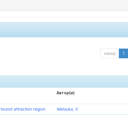
назад
1
Автор(и)
ourist attraction region
Matsuka, V.