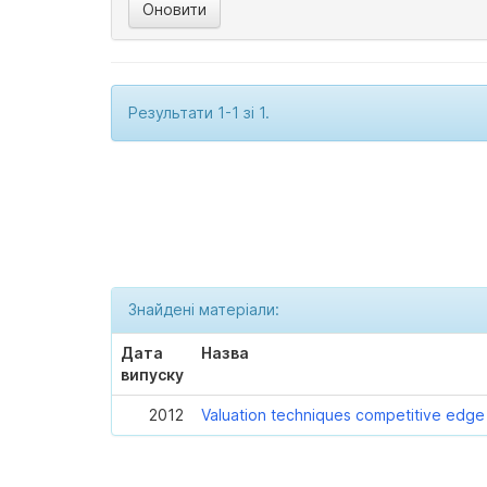
Результати 1-1 зі 1.
Знайдені матеріали:
Дата
Назва
випуску
2012
Valuation techniques competitive edge t