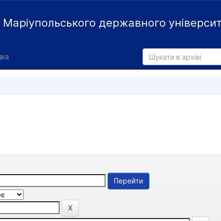
й
Маріупольського державного універси
дка