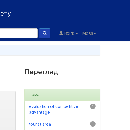
тету
Вхід:
Мова
Перегляд
Тема
evaluation of competitive
1
advantage
tourist area
1