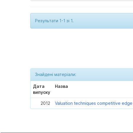
Результати 1-1 зі 1.
Знайдені матеріали:
Дата
Назва
випуску
2012
Valuation techniques competitive edge t