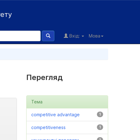
тету
Вхід:
Мова
Перегляд
Тема
competitive advantage
1
competitiveness
1
1