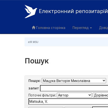
Електронний репозитарі
Skip
navigation
Головна сторінка
Перегляд
Дові
eIR MSU
Пошук
Пошук:
запит
Поточні фільтри: