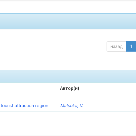
назад
1
Автор(и)
ourist attraction region
Matsuka, V.