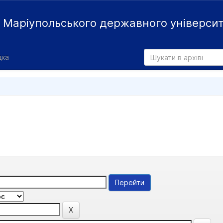
й
Маріупольського державного універси
дка