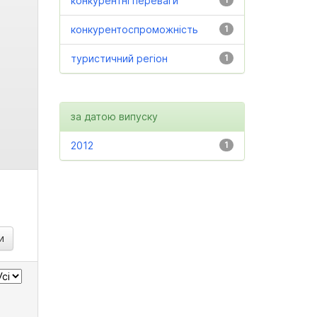
конкурентні переваги
конкурентоспроможність
1
туристичний регіон
1
за датою випуску
2012
1