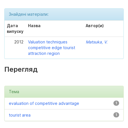
Знайдені матеріали:
Дата
Назва
Автор(и)
випуску
2012
Valuation techniques
Matsuka, V.
competitive edge tourist
attraction region
Перегляд
Тема
evaluation of competitive advantage
1
tourist area
1