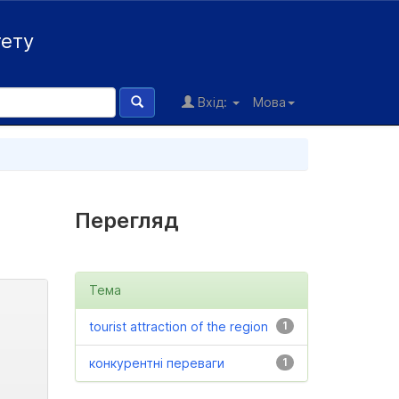
тету
Вхід:
Мова
Перегляд
Тема
tourist attraction of the region
1
конкурентні переваги
1