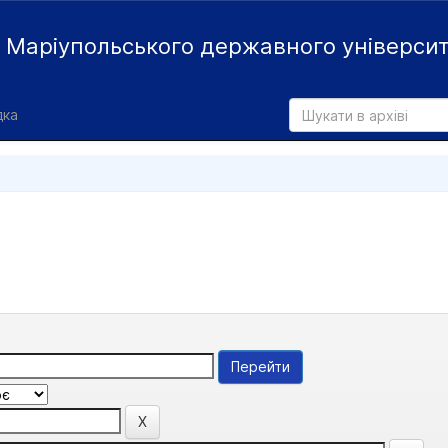
й
Маріупольського державного універси
дка