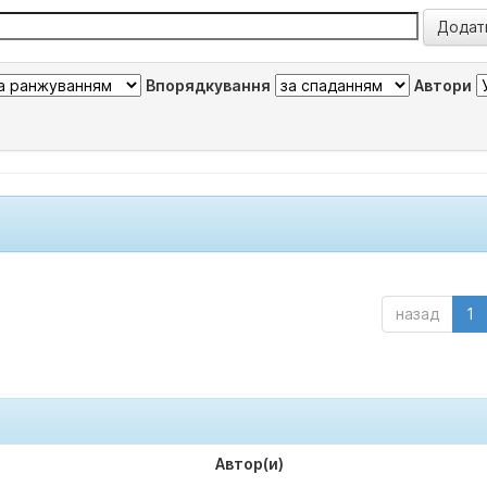
Впорядкування
Автори
назад
1
Автор(и)