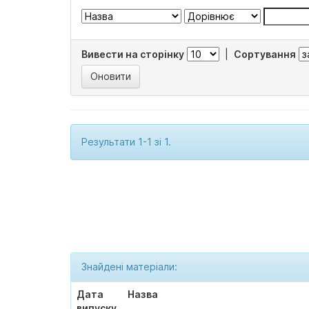
Вивести на сторінку
|
Сортування
Результати 1-1 зі 1.
Знайдені матеріали:
Дата
Назва
випуску