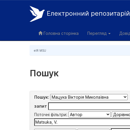
Електронний репозитарі
Skip
navigation
Головна сторінка
Перегляд
Дові
eIR MSU
Пошук
Пошук:
запит
Поточні фільтри: