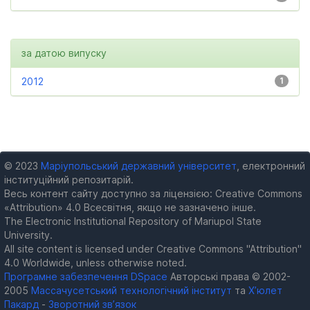
за датою випуску
2012
1
© 2023
Маріупольський державний університет
, електронний
інституційний репозитарій.
Весь контент сайту доступно за ліцензією: Creative Commons
«Attribution» 4.0 Всесвітня, якщо не зазначено інше.
The Electronic Institutional Repository of Mariupol State
University.
All site content is licensed under Creative Commons "Attribution"
4.0 Worldwide, unless otherwise noted.
Програмне забезпечення DSpace
Авторські права © 2002-
2005
Массачусетський технологічний інститут
та
Х’юлет
Пакард
-
Зворотний зв’язок