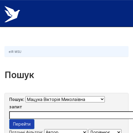
Skip
navigation
eIR MSU
Пошук
Пошук:
запит
Поточні фільтри: