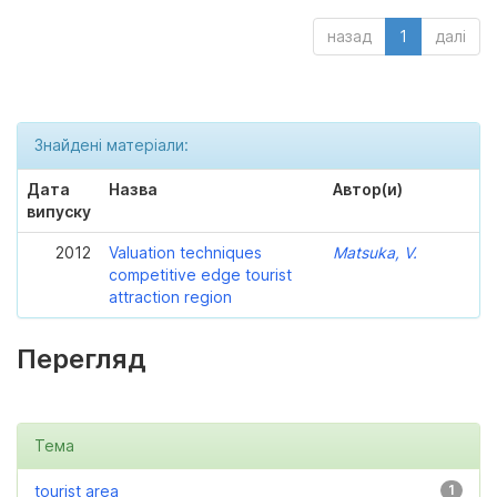
назад
1
далі
Знайдені матеріали:
Дата
Назва
Автор(и)
випуску
2012
Valuation techniques
Matsuka, V.
competitive edge tourist
attraction region
Перегляд
Тема
tourist area
1