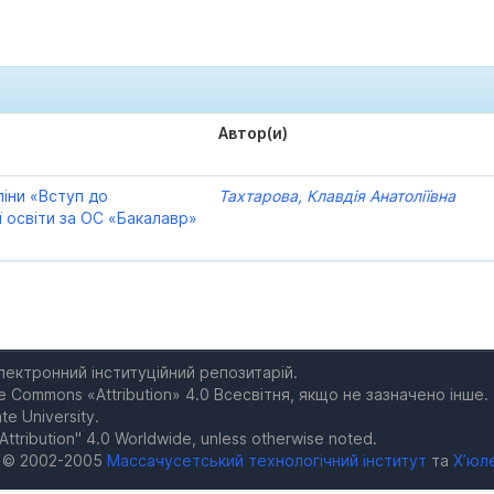
Автор(и)
ліни «Вступ до
Тахтарова, Клавдія Анатоліївна
ї освіти за ОС «Бакалавр»
електронний інституційний репозитарій.
e Commons «Attribution» 4.0 Всесвітня, якщо не зазначено інше.
te University.
Attribution" 4.0 Worldwide, unless otherwise noted.
а © 2002-2005
Массачусетський технологічний інститут
та
Х’юл