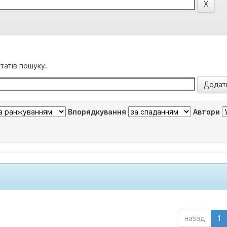
татів пошуку.
Впорядкування
Автори
назад
1