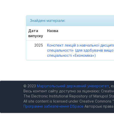
Знайдені матеріали:
Дата
Назва
випуску
2025
Конспект лекцій з навчальної дисцип
спеціальності» (для здобувачів вищо
спеціальності «Економіка»)
© 2023
Маріупольський державний університет
, 
Весь контент сайту доступно за ліцензією: Creativ
The Electronic Institutional Repository of Mariupol Sta
All site content is licensed under Creative Commons "
Програмне забезпечення DSpace
Авторські прав