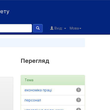
тету
Вхід:
Мова
Перегляд
Тема
економіка праці
1
персонал
1
1