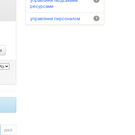
управління людськими
ресурсами
управління персоналом
1
далі