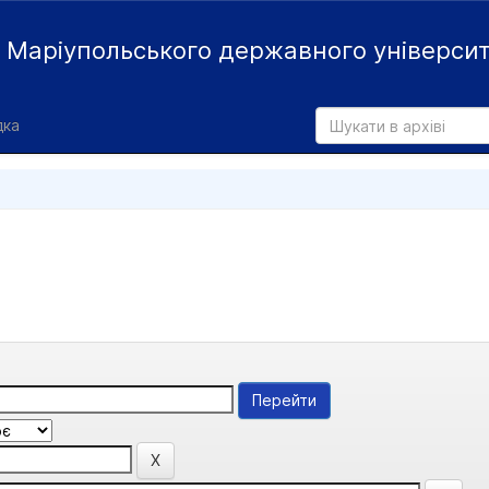
й
Маріупольського державного універси
дка