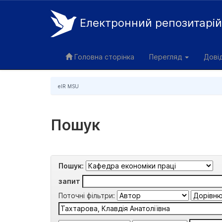
Електронний репозитарі
Skip
navigation
Головна сторінка
Перегляд
Дові
eIR MSU
Пошук
Пошук:
запит
Поточні фільтри: