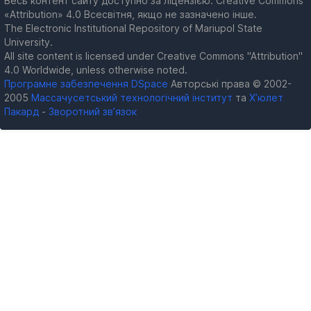
Весь контент сайту доступно за ліцензією: Creative Commons
«Attribution» 4.0 Всесвітня, якщо не зазначено інше.
The Electronic Institutional Repository of Mariupol State
University.
All site content is licensed under Creative Commons "Attribution"
4.0 Worldwide, unless otherwise noted.
Програмне забезпечення DSpace
Авторські права © 2002-
2005
Массачусетський технологічний інститут
та
Х’юлет
Пакард
-
Зворотний зв’язок