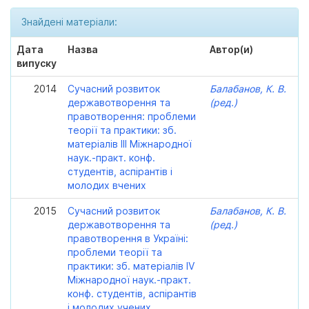
Знайдені матеріали:
Дата
Назва
Автор(и)
випуску
2014
Сучасний розвиток
Балабанов, К. В.
державотворення та
(ред.)
правотворення: проблеми
теорії та практики: зб.
матеріалів ІІІ Міжнародної
наук.-практ. конф.
студентів, аспірантів і
молодих вчених
2015
Сучасний розвиток
Балабанов, К. В.
державотворення та
(ред.)
правотворення в Україні:
проблеми теорії та
практики: зб. матеріалів ІV
Міжнародної наук.-практ.
конф. студентів, аспірантів
і молодих учених