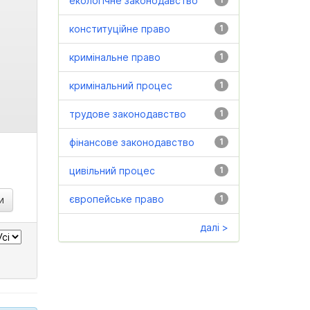
екологічне законодавство
конституційне право
1
кримінальне право
1
кримінальний процес
1
трудове законодавство
1
фінансове законодавство
1
цивільний процес
1
європейське право
1
далі >