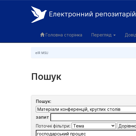
Електронний репозитарі
Skip
navigation
Головна сторінка
Перегляд
Дові
eIR MSU
Пошук
Пошук:
запит
Поточні фільтри: