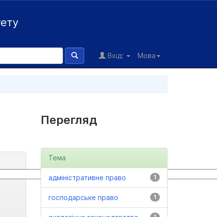
тету
Вхід:
Мова
Перегляд
Тема
адміністративне право
1
господарське право
1
1