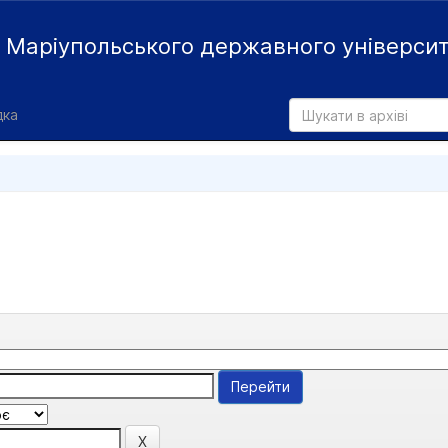
й
Маріупольського державного універси
дка