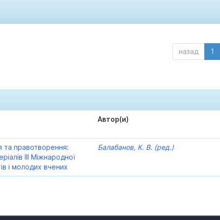
назад
1
Автор(и)
 та правотворення:
Балабанов, К. В. (ред.)
ріалів ІІІ Міжнародної
тів і молодих вчених