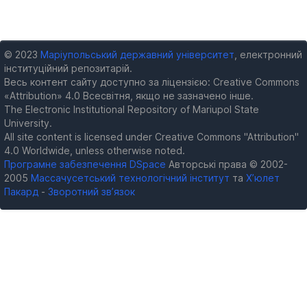
© 2023
Маріупольський державний університет
, електронний
інституційний репозитарій.
Весь контент сайту доступно за ліцензією: Creative Commons
«Attribution» 4.0 Всесвітня, якщо не зазначено інше.
The Electronic Institutional Repository of Mariupol State
University.
All site content is licensed under Creative Commons "Attribution"
4.0 Worldwide, unless otherwise noted.
Програмне забезпечення DSpace
Авторські права © 2002-
2005
Массачусетський технологічний інститут
та
Х’юлет
Пакард
-
Зворотний зв’язок