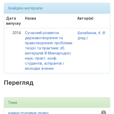
Знайдені матеріали:
Дата
Назва
Автор(и)
випуску
2014
Сучасний розвиток
Балабанов, К. В.
державотворення та
(ред.)
правотворення: проблеми
теорії та практики: зб.
матеріалів ІІІ Міжнародної
наук.-практ. конф.
студентів, аспірантів і
молодих вчених
Перегляд
Тема
адміністративне право
1