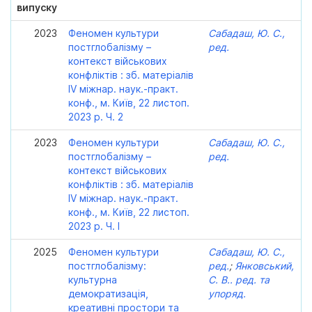
випуску
2023
Феномен культури
Сабадаш, Ю. С.,
постглобалізму –
ред.
контекст військових
конфліктів : зб. матеріалів
IV міжнар. наук.-практ.
конф., м. Київ, 22 листоп.
2023 р. Ч. 2
2023
Феномен культури
Сабадаш, Ю. С.,
постглобалізму –
ред.
контекст військових
конфліктів : зб. матеріалів
IV міжнар. наук.-практ.
конф., м. Київ, 22 листоп.
2023 р. Ч. I
2025
Феномен культури
Сабадаш, Ю. С.,
постглобалізму:
ред.
;
Янковський,
культурна
С. В.. ред. та
демократизація,
упоряд.
креативні простори та