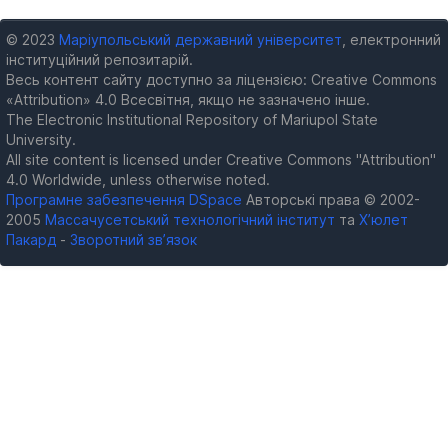
© 2023
Маріупольський державний університет
, електронний
інституційний репозитарій.
Весь контент сайту доступно за ліцензією: Creative Commons
«Attribution» 4.0 Всесвітня, якщо не зазначено інше.
The Electronic Institutional Repository of Mariupol State
University.
All site content is licensed under Creative Commons "Attribution"
4.0 Worldwide, unless otherwise noted.
Програмне забезпечення DSpace
Авторські права © 2002-
2005
Массачусетський технологічний інститут
та
Х’юлет
Пакард
-
Зворотний зв’язок