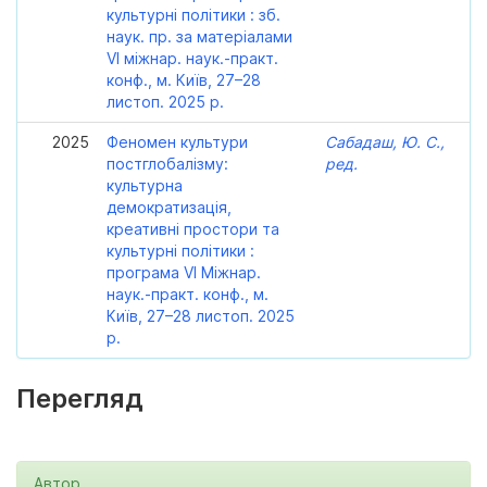
культурні політики : зб.
наук. пр. за матеріалами
VI міжнар. наук.-практ.
конф., м. Київ, 27–28
листоп. 2025 р.
2025
Феномен культури
Сабадаш, Ю. С.,
постглобалізму:
ред.
культурна
демократизація,
креативні простори та
культурні політики :
програма VI Міжнар.
наук.-практ. конф., м.
Київ, 27–28 листоп. 2025
р.
Перегляд
Автор