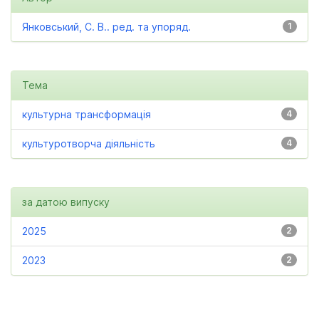
Янковський, С. В.. ред. та упоряд.
1
Тема
культурна трансформація
4
культуротворча діяльність
4
за датою випуску
2025
2
2023
2