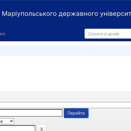
й
Маріупольського державного універси
дка