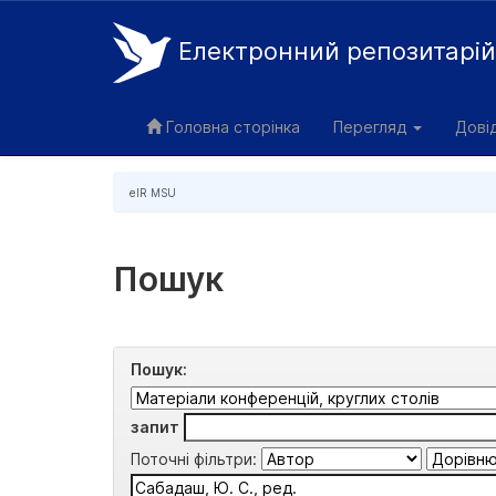
Електронний репозитарі
Skip
navigation
Головна сторінка
Перегляд
Дові
eIR MSU
Пошук
Пошук:
запит
Поточні фільтри: