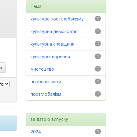
Тема
культура постглобалізму
1
культурна демократія
1
культурна спадщина
1
культуротворення
1
мистецтво
1
повоєнні світи
1
постглобалізм
1
за датою випуску
2024
1