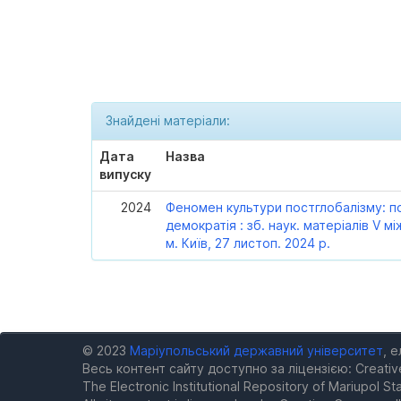
Знайдені матеріали:
Дата
Назва
випуску
2024
Феномен культури постглобалізму: по
демократія : зб. наук. матеріалів V мі
м. Київ, 27 листоп. 2024 р.
© 2023
Маріупольський державний університет
, 
Весь контент сайту доступно за ліцензією: Creativ
The Electronic Institutional Repository of Mariupol Sta