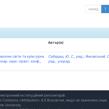
назад
1
Автор(и)
воєнні світи та культурна
Сабадаш, Ю. С., ред.
;
Янковський, С.
жнар. наук.-практ. конф.,
ред., упоряд.
електронний інституційний репозитарій.
e Commons «Attribution» 4.0 Всесвітня, якщо не зазначено інше.
te University.