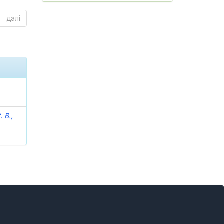
далі
 В.,