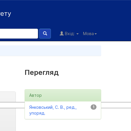
тету
Вхід:
Мова
Перегляд
Автор
Янковський, С. В., ред.,
1
упоряд.