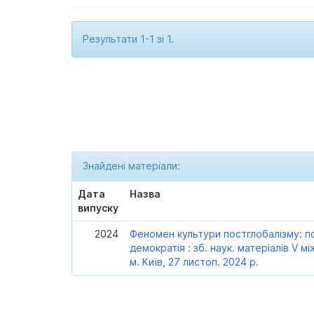
Результати 1-1 зі 1.
Знайдені матеріали:
Дата
Назва
випуску
2024
Феномен культури постглобалізму: по
демократія : зб. наук. матеріалів V мі
м. Київ, 27 листоп. 2024 р.