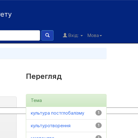
тету
Вхід:
Мова
Перегляд
Тема
культура постглобалізму
1
культуротворення
1
1