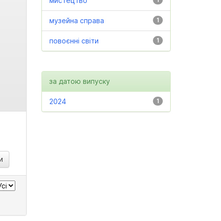
мистецтво
музейна справа
1
повоєнні світи
1
за датою випуску
2024
1