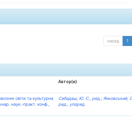
назад
1
Автор(и)
воєнні світи та культурна
Сабадаш, Ю. С., ред.
;
Янковський, С.
жнар. наук.-практ. конф.,
ред., упоряд.