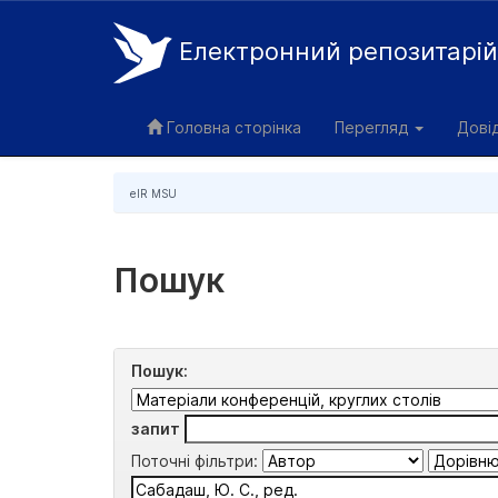
Електронний репозитарі
Skip
navigation
Головна сторінка
Перегляд
Дові
eIR MSU
Пошук
Пошук:
запит
Поточні фільтри: