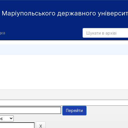
й
Маріупольського державного універси
дка