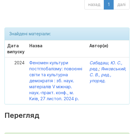
назад
1
далі
Знайдені матеріали:
Дата
Назва
Автор(и)
випуску
2024
Феномен культури
Сабадаш, Ю. С.,
постглобалізму: повоєнні
ред.
;
Янковський,
світи та культурна
С. В., ред.,
демократія : зб. наук.
упоряд.
матеріалів V міжнар.
наук.-практ. конф., м.
Київ, 27 листоп. 2024 р.
Перегляд