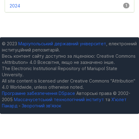
2024
1
© 2023
Маріупольський державний університет
, електронний
інституційний репозитарій.
Весь контент сайту доступно за ліцензією: Creative Commons
«Attribution» 4.0 Всесвітня, якщо не зазначено інше.
The Electronic Institutional Repository of Mariupol State
University.
All site content is licensed under Creative Commons "Attribution"
4.0 Worldwide, unless otherwise noted.
Програмне забезпечення DSpace
Авторські права © 2002-
2005
Массачусетський технологічний інститут
та
Х’юлет
Пакард
-
Зворотний зв’язок