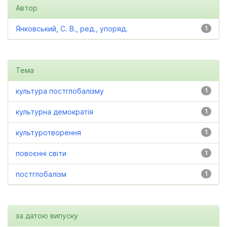
Автор
Янковський, С. В., ред., упоряд.
1
Тема
культура постглобалізму
1
культурна демократія
1
культуротворення
1
повоєнні світи
1
постглобалізм
1
за датою випуску