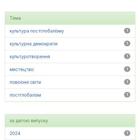
Тема
культура постглобалізму
1
культурна демократія
1
культуротворення
1
мистецтво
1
повоєнні світи
1
постглобалізм
1
за датою випуску
2024
1