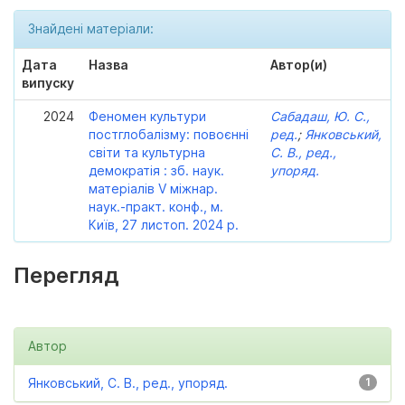
Знайдені матеріали:
Дата
Назва
Автор(и)
випуску
2024
Феномен культури
Сабадаш, Ю. С.,
постглобалізму: повоєнні
ред.
;
Янковський,
світи та культурна
С. В., ред.,
демократія : зб. наук.
упоряд.
матеріалів V міжнар.
наук.-практ. конф., м.
Київ, 27 листоп. 2024 р.
Перегляд
Автор
Янковський, С. В., ред., упоряд.
1