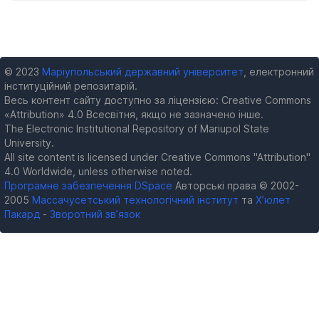
© 2023
Маріупольський державний університет
, електронний
інституційний репозитарій.
Весь контент сайту доступно за ліцензією: Creative Commons
«Attribution» 4.0 Всесвітня, якщо не зазначено інше.
The Electronic Institutional Repository of Mariupol State
University.
All site content is licensed under Creative Commons "Attribution"
4.0 Worldwide, unless otherwise noted.
Програмне забезпечення DSpace
Авторські права © 2002-
2005
Массачусетський технологічний інститут
та
Х’юлет
Пакард
-
Зворотний зв’язок