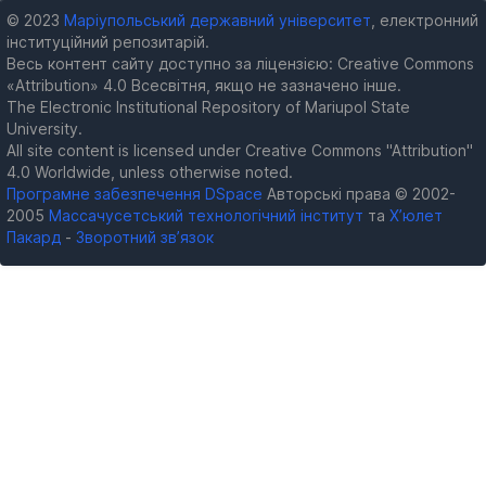
© 2023
Маріупольський державний університет
, електронний
інституційний репозитарій.
Весь контент сайту доступно за ліцензією: Creative Commons
«Attribution» 4.0 Всесвітня, якщо не зазначено інше.
The Electronic Institutional Repository of Mariupol State
University.
All site content is licensed under Creative Commons "Attribution"
4.0 Worldwide, unless otherwise noted.
Програмне забезпечення DSpace
Авторські права © 2002-
2005
Массачусетський технологічний інститут
та
Х’юлет
Пакард
-
Зворотний зв’язок