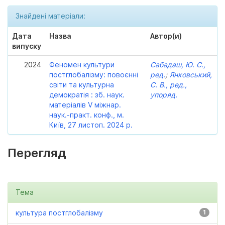
Знайдені матеріали:
Дата
Назва
Автор(и)
випуску
2024
Феномен культури
Сабадаш, Ю. С.,
постглобалізму: повоєнні
ред.
;
Янковський,
світи та культурна
С. В., ред.,
демократія : зб. наук.
упоряд.
матеріалів V міжнар.
наук.-практ. конф., м.
Київ, 27 листоп. 2024 р.
Перегляд
Тема
культура постглобалізму
1