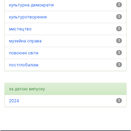
культурна демократія
1
культуротворення
1
мистецтво
1
музейна справа
1
повоєнні світи
1
постглобалізм
1
за датою випуску
2024
1