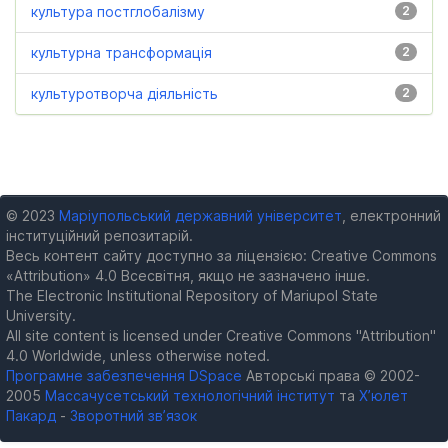
культура постглобалізму
2
культурна трансформація
2
культуротворча діяльність
2
© 2023
Маріупольський державний університет
, електронний
інституційний репозитарій.
Весь контент сайту доступно за ліцензією: Creative Commons
«Attribution» 4.0 Всесвітня, якщо не зазначено інше.
The Electronic Institutional Repository of Mariupol State
University.
All site content is licensed under Creative Commons "Attribution"
4.0 Worldwide, unless otherwise noted.
Програмне забезпечення DSpace
Авторські права © 2002-
2005
Массачусетський технологічний інститут
та
Х’юлет
Пакард
-
Зворотний зв’язок