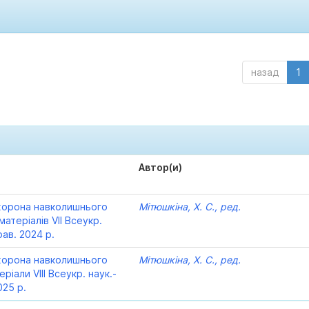
назад
1
Автор(и)
охорона навколишнього
Мітюшкіна, Х. С., ред.
атеріалів VІІ Всеукр.
рав. 2024 р.
охорона навколишнього
Мітюшкіна, Х. С., ред.
іали VІІІ Всеукр. наук.-
025 р.