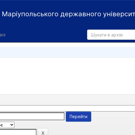
й
Маріупольського державного універси
дка