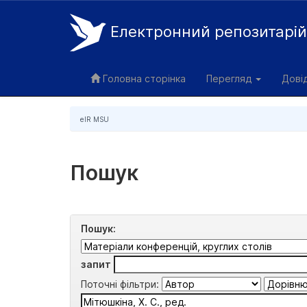
Електронний репозитарі
Skip
navigation
Головна сторінка
Перегляд
Дові
eIR MSU
Пошук
Пошук:
запит
Поточні фільтри: