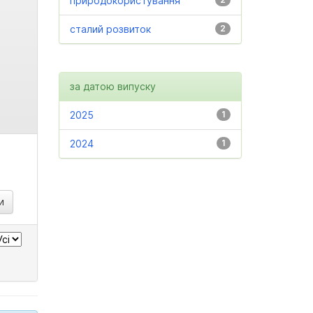
природокористування
сталий розвиток
2
за датою випуску
2025
1
2024
1