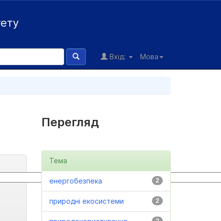
тету
Вхід:
Мова
Перегляд
Тема
енергобезпека
2
природні екосистеми
2
2