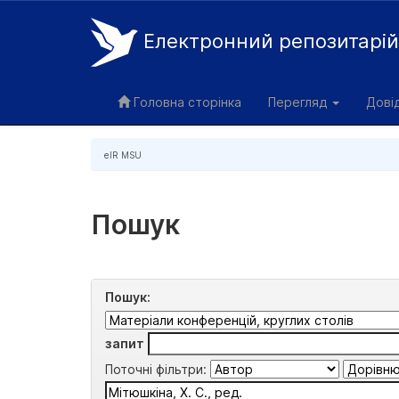
Електронний репозитарі
Skip
navigation
Головна сторінка
Перегляд
Дові
eIR MSU
Пошук
Пошук:
запит
Поточні фільтри: