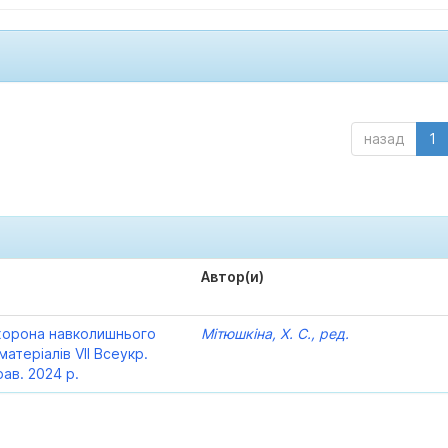
назад
1
Автор(и)
охорона навколишнього
Мітюшкіна, Х. С., ред.
атеріалів VІІ Всеукр.
рав. 2024 р.