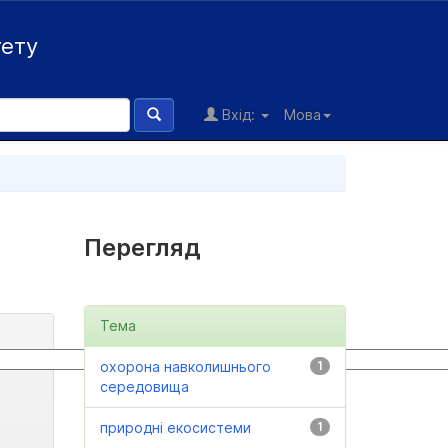
тету
Вхід:
Мова
Перегляд
Тема
охорона навколишнього
1
середовища
природні екосистеми
1