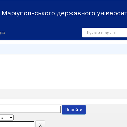
й
Маріупольського державного універси
дка