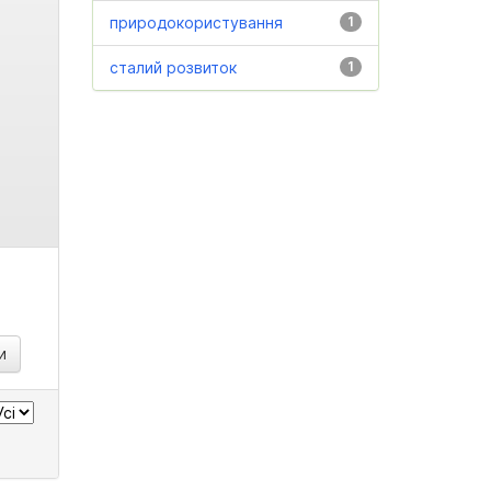
природокористування
1
сталий розвиток
1