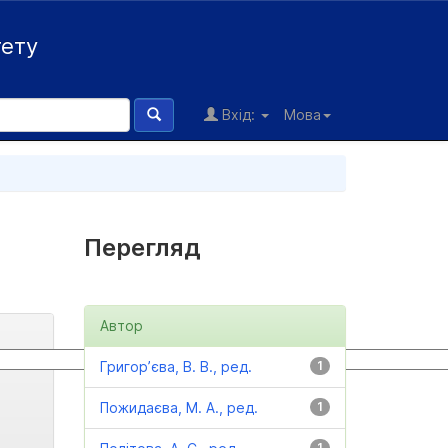
тету
Вхід:
Мова
Перегляд
Автор
Григор’єва, В. В., ред.
1
Пожидаєва, М. А., ред.
1
1