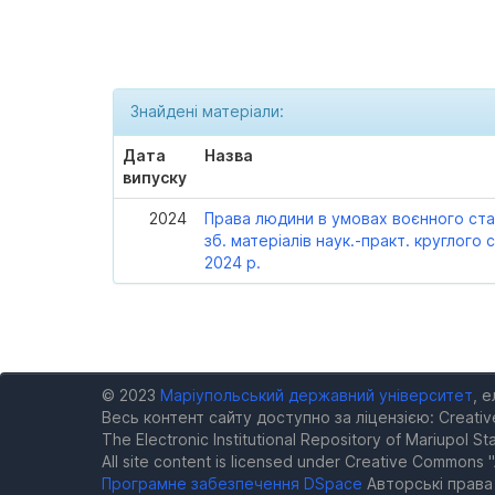
Знайдені матеріали:
Дата
Назва
випуску
2024
Права людини в умовах воєнного ста
зб. матеріалів наук.-практ. круглого с
2024 р.
© 2023
Маріупольський державний університет
, 
Весь контент сайту доступно за ліцензією: Creativ
The Electronic Institutional Repository of Mariupol Sta
All site content is licensed under Creative Commons "
Програмне забезпечення DSpace
Авторські прав