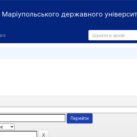
й
Маріупольського державного універси
дка