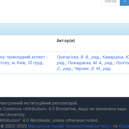
назад
1
Автор(и)
ну: прикладний аспект :
Григор’єва, В. В., ред.
;
Камардіна, Ю.
толу, м. Київ, 10 груд.
ред.
;
Пожидаєва, М. А., ред.
;
Політо
С., ред.
;
Черних, Є. М., ред.
електронний інституційний репозитарій.
e Commons «Attribution» 4.0 Всесвітня, якщо не зазначено інше.
te University.
Attribution" 4.0 Worldwide, unless otherwise noted.
а © 2002-2005
Массачусетський технологічний інститут
та
Х’юл