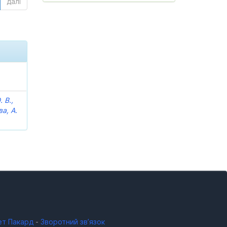
далі
 В.,
ва, А.
ет Пакард
-
Зворотний зв’язок