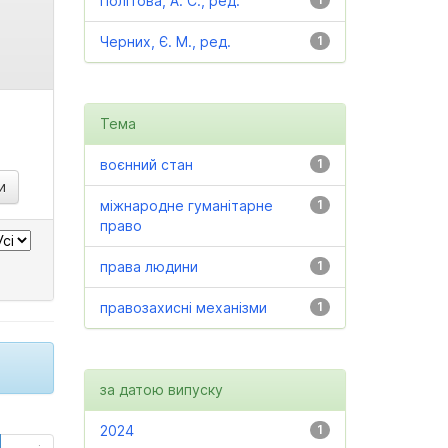
Політова, А. С., ред.
Черних, Є. М., ред.
1
Тема
воєнний стан
1
міжнародне гуманітарне
1
право
права людини
1
правозахисні механізми
1
за датою випуску
2024
1