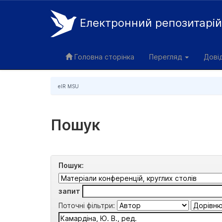
Електронний репозитарі
Skip
navigation
Головна сторінка
Перегляд
Дові
eIR MSU
Пошук
Пошук:
запит
Поточні фільтри: