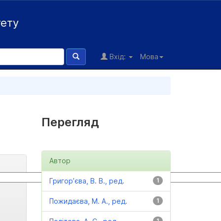
тету
Вхід:
Мова
Перегляд
Автор
Григор’єва, В. В., ред.
1
Пожидаєва, М. А., ред.
1
1