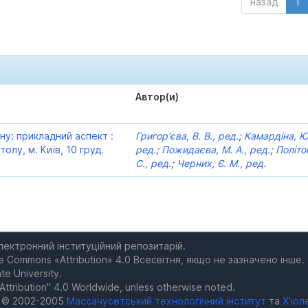
назад
1
Автор(и)
ну: прикладний аспект :
Григор’єва, В. В., ред.
;
Камардіна, Ю.
толу, м. Київ, 10 груд.
ред.
;
Пожидаєва, М. А., ред.
;
Політо
С., ред.
;
Черних, Є. М., ред.
електронний інституційний репозитарій.
e Commons «Attribution» 4.0 Всесвітня, якщо не зазначено інше.
te University.
Attribution" 4.0 Worldwide, unless otherwise noted.
а © 2002-2005
Массачусетський технологічний інститут
та
Х’юл