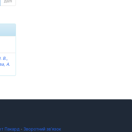
далі
 В.,
ва, А.
ет Пакард
-
Зворотний зв’язок