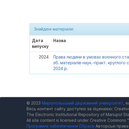
Знайдені матеріали:
Дата
Назва
випуску
2024
Права людини в умовах воєнного ста
зб. матеріалів наук.-практ. круглого с
2024 р.
© 2023
Маріупольський державний університет
, 
Весь контент сайту доступно за ліцензією: Creativ
The Electronic Institutional Repository of Mariupol Sta
All site content is licensed under Creative Commons "
Програмне забезпечення DSpace
Авторські прав