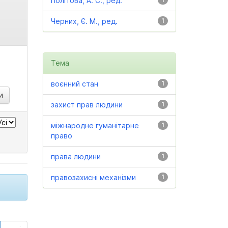
Політова, А. С., ред.
Черних, Є. М., ред.
1
Тема
воєнний стан
1
захист прав людини
1
міжнародне гуманітарне
1
право
права людини
1
правозахисні механізми
1