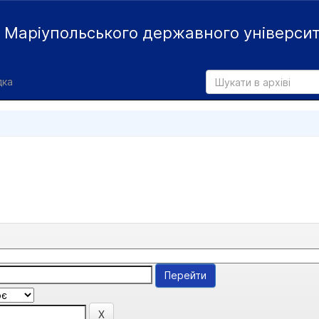
й
Маріупольського державного універси
дка