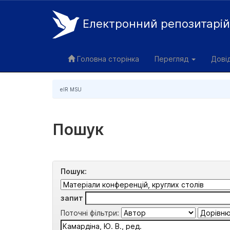
Електронний репозитарі
Skip
navigation
Головна сторінка
Перегляд
Дові
eIR MSU
Пошук
Пошук:
запит
Поточні фільтри: