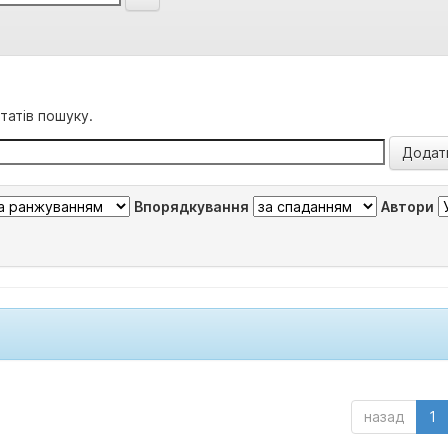
татів пошуку.
Впорядкування
Автори
назад
1