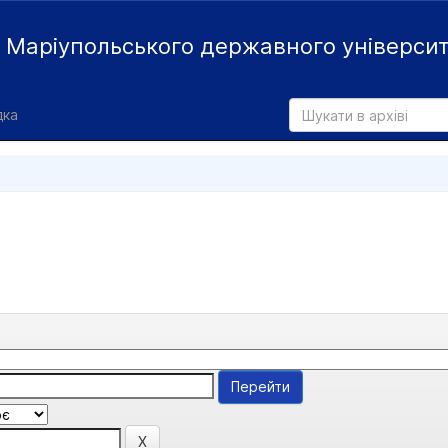
й
Маріупольського державного універси
дка