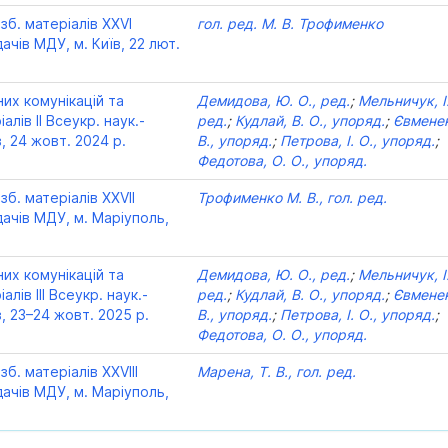
зб. матеріалів XXVІ
гол. ред. М. В. Трофименко
ачів МДУ, м. Київ, 22 лют.
них комунікацій та
Демидова, Ю. О., ред.
;
Мельничук, І.
іалів II Всеукр. наук.-
ред.
;
Кудлай, В. О., упоряд.
;
Євменен
в, 24 жовт. 2024 р.
В., упоряд.
;
Петрова, І. О., упоряд.
;
Федотова, О. О., упоряд.
зб. матеріалів XXVІІ
Трофименко М. В., гол. ред.
дачів МДУ, м. Маріуполь,
них комунікацій та
Демидова, Ю. О., ред.
;
Мельничук, І.
алів III Всеукр. наук.-
ред.
;
Кудлай, В. О., упоряд.
;
Євменен
в, 23–24 жовт. 2025 р.
В., упоряд.
;
Петрова, І. О., упоряд.
;
Федотова, О. О., упоряд.
б. матеріалів XXVІІІ
Марена, Т. В., гол. ред.
дачів МДУ, м. Маріуполь,