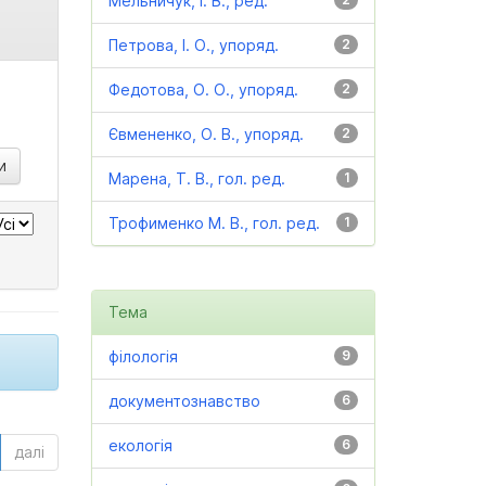
Мельничук, І. В., ред.
Петрова, І. О., упоряд.
2
Федотова, О. О., упоряд.
2
Євмененко, О. В., упоряд.
2
Марена, Т. В., гол. ред.
1
Трофименко М. В., гол. ред.
1
Тема
філологія
9
документознавство
6
екологія
6
далі