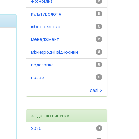
економіка
6
культурологія
6
кібербезпека
6
менеджмент
6
міжнародні відносини
6
педагогіка
6
право
6
далі >
за датою випуску
2026
1