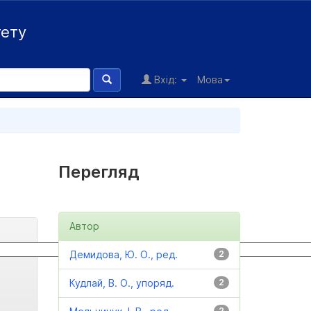
тету
Вхід:
Мова
Перегляд
Автор
Демидова, Ю. О., ред.
2
Кудлай, В. О., упоряд.
2
2