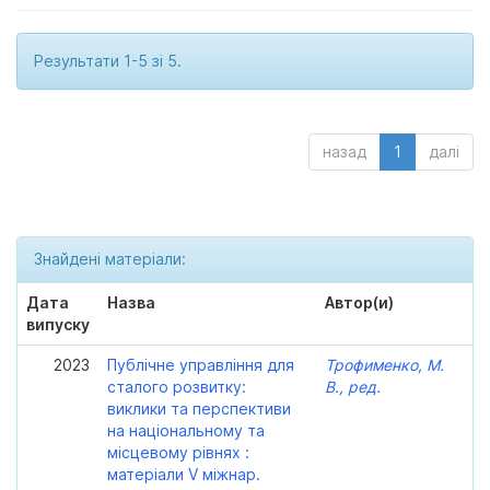
Результати 1-5 зі 5.
назад
1
далі
Знайдені матеріали:
Дата
Назва
Автор(и)
випуску
2023
Публічне управління для
Трофименко, М.
сталого розвитку:
В., ред.
виклики та перспективи
на національному та
місцевому рівнях :
матеріали V міжнар.