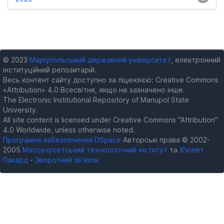
© 2023
Маріупольський державний університет
, електронний
інституційний репозитарій.
Весь контент сайту доступно за ліцензією: Creative Commons
«Attribution» 4.0 Всесвітня, якщо не зазначено інше.
The Electronic Institutional Repository of Mariupol State
University.
All site content is licensed under Creative Commons "Attribution"
4.0 Worldwide, unless otherwise noted.
Програмне забезпечення DSpace
Авторські права © 2002-
2005
Массачусетський технологічний інститут
та
Х’юлет
Пакард
-
Зворотний зв’язок