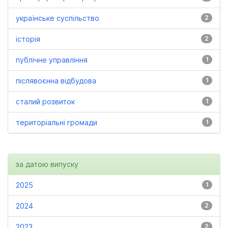
українське суспільство
2
історія
2
публічне управління
1
післявоєнна відбудова
1
сталий розвиток
1
територіальні громади
1
за датою випуску
2025
1
2024
2
2023
2