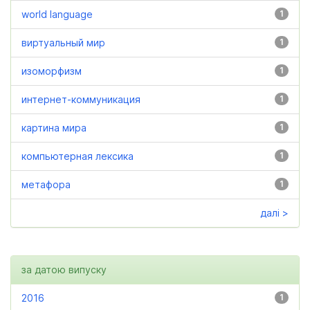
world language
1
виртуальный мир
1
изоморфизм
1
интернет-коммуникация
1
картина мира
1
компьютерная лексика
1
метафора
1
далі >
за датою випуску
2016
1