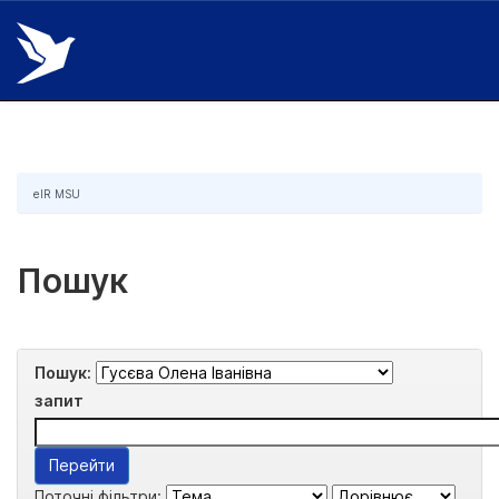
Skip
navigation
eIR MSU
Пошук
Пошук:
запит
Поточні фільтри: