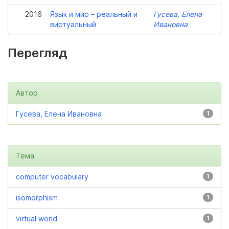
2016
Язык и мир – реальный и
Гусева, Елена
виртуальный
Ивановна
Перегляд
Автор
Гусева, Елена Ивановна
1
Тема
computer vocabulary
1
isomorphism
1
virtual world
1