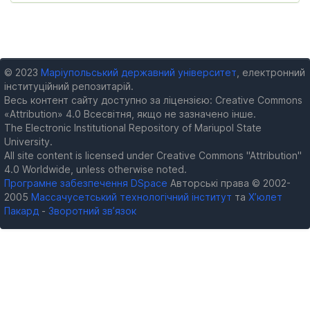
© 2023
Маріупольський державний університет
, електронний
інституційний репозитарій.
Весь контент сайту доступно за ліцензією: Creative Commons
«Attribution» 4.0 Всесвітня, якщо не зазначено інше.
The Electronic Institutional Repository of Mariupol State
University.
All site content is licensed under Creative Commons "Attribution"
4.0 Worldwide, unless otherwise noted.
Програмне забезпечення DSpace
Авторські права © 2002-
2005
Массачусетський технологічний інститут
та
Х’юлет
Пакард
-
Зворотний зв’язок