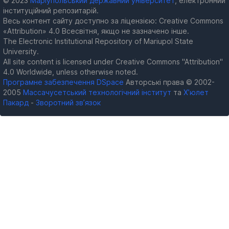
© 2023
Маріупольський державний університет
, електронний
інституційний репозитарій.
Весь контент сайту доступно за ліцензією: Creative Commons
«Attribution» 4.0 Всесвітня, якщо не зазначено інше.
The Electronic Institutional Repository of Mariupol State
University.
All site content is licensed under Creative Commons "Attribution"
4.0 Worldwide, unless otherwise noted.
Програмне забезпечення DSpace
Авторські права © 2002-
2005
Массачусетський технологічний інститут
та
Х’юлет
Пакард
-
Зворотний зв’язок