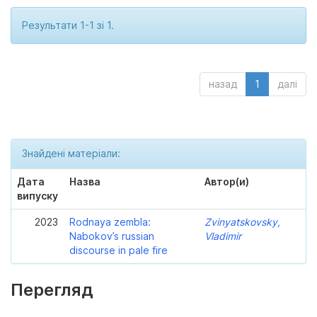
Результати 1-1 зі 1.
назад
1
далі
Знайдені матеріали:
Дата
Назва
Автор(и)
випуску
2023
Rodnaya zembla:
Zvinyatskovsky,
Nabokov’s russian
Vladimir
discourse in pale fire
Перегляд