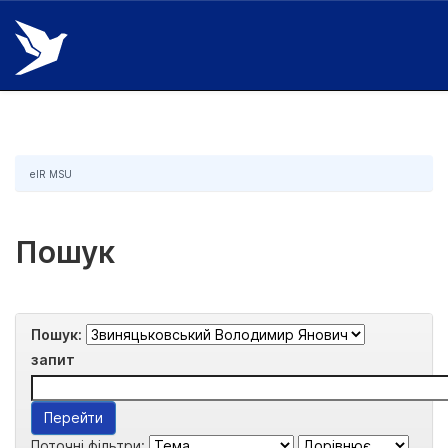
Skip
navigation
eIR MSU
Пошук
Пошук:
запит
Поточні фільтри: