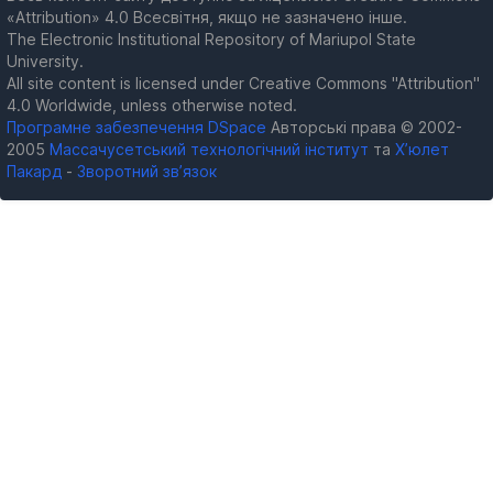
«Attribution» 4.0 Всесвітня, якщо не зазначено інше.
The Electronic Institutional Repository of Mariupol State
University.
All site content is licensed under Creative Commons "Attribution"
4.0 Worldwide, unless otherwise noted.
Програмне забезпечення DSpace
Авторські права © 2002-
2005
Массачусетський технологічний інститут
та
Х’юлет
Пакард
-
Зворотний зв’язок