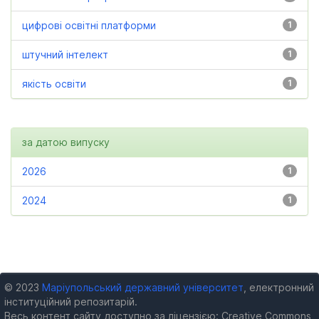
цифрові освітні платформи
1
штучний інтелект
1
якість освіти
1
за датою випуску
2026
1
2024
1
© 2023
Маріупольський державний університет
, електронний
інституційний репозитарій.
Весь контент сайту доступно за ліцензією: Creative Commons