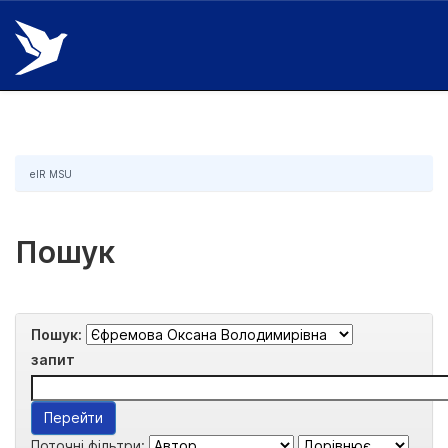
Skip
navigation
eIR MSU
Пошук
Пошук:
запит
Поточні фільтри: