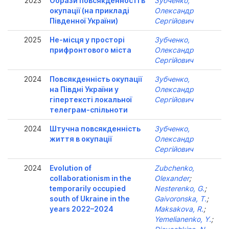
2023
Образи повсякденності в
Зубченко,
окупації (на прикладі
Олександр
Південної України)
Сергійович
2025
Не-місця у просторі
Зубченко,
прифронтового міста
Олександр
Сергійович
2024
Повсякденність окупації
Зубченко,
на Півдні України у
Олександр
гіпертексті локальної
Сергійович
телеграм-спільноти
2024
Штучна повсякденність
Зубченко,
життя в окупації
Олександр
Сергійович
2024
Evolution of
Zubchenko,
collaborationism in the
Olexander
;
temporarily occupied
Nesterenko, G.
;
south of Ukraine in the
Gaivoronska, T.
;
years 2022–2024
Maksakova, R.
;
Yemelianenko, Y.
;