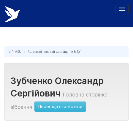
Skip
navigation
eIR MSU
Авторські колекції викладачів МДУ
Зубченко Олександр
Сергійович
Головна сторінка
Перегляд статистики
зібрання