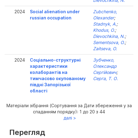
Dievochkina, N.
2024
Social alienation under
Zubchenko,
russian occupation
Olexander
;
Stadnyk, A.
;
Khodus, O.
;
Dievochkina, N.
;
Sementsova, O.
;
Zaitseva, O.
2024
Соціально-структурні
Зубченко,
характеристики
Олександр
колаборантів на
Сергійович
;
тимчасово окупованому
Серга, Т. О.
півдні Запорізької
області
Матеріали зібрання (Сортування за Дати збереження у за
спаданням порядку): 1 до 20 з 44
далі >
Перегляд