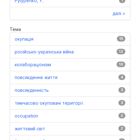
Pylypenko, Y.
1
далі >
Тема
окупація
15
російсько-українська війна
12
колабораціонізм
10
повсякденне життя
4
повсякденність
3
тимчасово окуповані території
3
occupation
2
життєвий світ
2