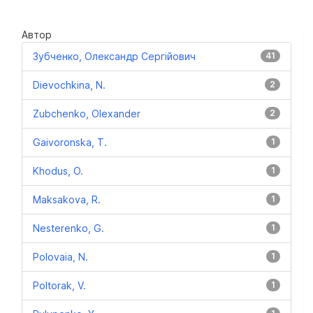
Автор
Зубченко, Олександр Сергійович
41
Dievochkina, N.
2
Zubchenko, Olexander
2
Gaivoronska, T.
1
Khodus, O.
1
Maksakova, R.
1
Nesterenko, G.
1
Polovaia, N.
1
Poltorak, V.
1