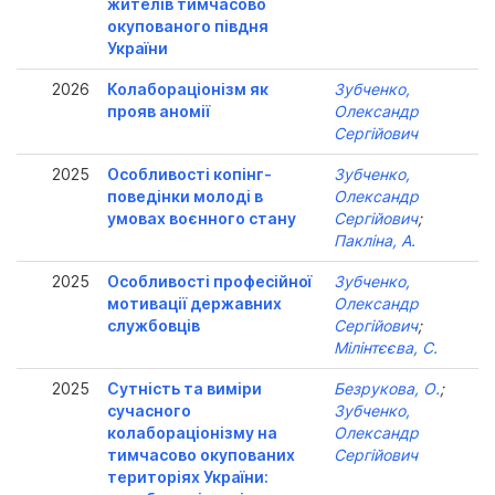
жителів тимчасово
окупованого півдня
України
2026
Колабораціонізм як
Зубченко,
прояв аномії
Олександр
Сергійович
2025
Особливості копінг-
Зубченко,
поведінки молоді в
Олександр
умовах воєнного стану
Сергійович
;
Пакліна, А.
2025
Особливості професійної
Зубченко,
мотивації державних
Олександр
службовців
Сергійович
;
Мілінтєєва, С.
2025
Сутність та виміри
Безрукова, О.
;
сучасного
Зубченко,
колабораціонізму на
Олександр
тимчасово окупованих
Сергійович
територіях України: