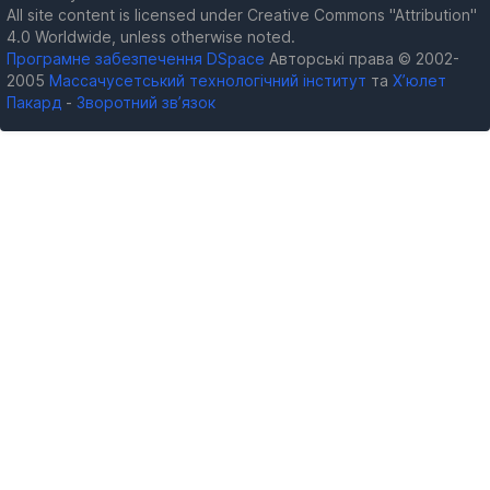
All site content is licensed under Creative Commons "Attribution"
4.0 Worldwide, unless otherwise noted.
Програмне забезпечення DSpace
Авторські права © 2002-
2005
Массачусетський технологічний інститут
та
Х’юлет
Пакард
-
Зворотний зв’язок