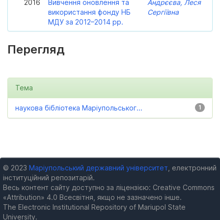
2016
Вивчення оновлення та
Андрєєва, Леся
використання фонду НБ
Сергіївна
МДУ за 2012–2014 рр.
Перегляд
Тема
наукова бібліотека Маріупольськог...
1
© 2023
Маріупольський державний університет
, електронний
інституційний репозитарій.
Весь контент сайту доступно за ліцензією: Creative Commons
«Attribution» 4.0 Всесвітня, якщо не зазначено інше.
The Electronic Institutional Repository of Mariupol State
University.