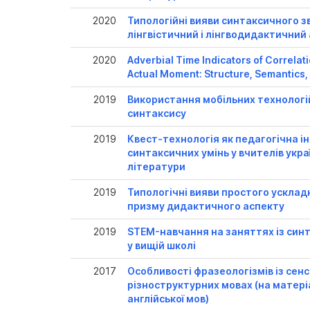
2020
Типологійні вияви синтаксичного зв
лінгвістичний і лінгводидактичний
2020
Adverbial Time Indicators of Correlati
Actual Moment: Structure, Semantics,
2019
Використання мобільних технологі
синтаксису
2019
Квест-технологія як педагогічна і
синтаксичних умінь у вчителів укра
літератури
2019
Типологічні вияви простого усклад
призму дидактичного аспекту
2019
STEM-навчання на заняттях із синт
у вищій школі
2017
Особливості фразеологізмів із се
різноструктурних мовах (на матеріа
англійської мов)