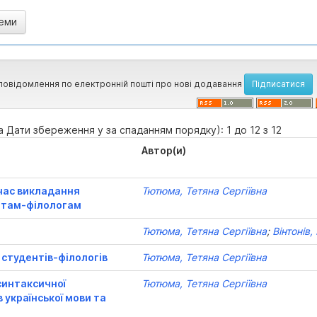
повідомлення по електронній пошті про нові додавання
а Дати збереження у за спаданням порядку): 1 до 12 з 12
Автор(и)
 час викладання
Тютюма, Тетяна Сергіївна
ентам-філологам
Тютюма, Тетяна Сергіївна
;
Вінтонів,
 студентів-філологів
Тютюма, Тетяна Сергіївна
синтаксичної
Тютюма, Тетяна Сергіївна
 української мови та