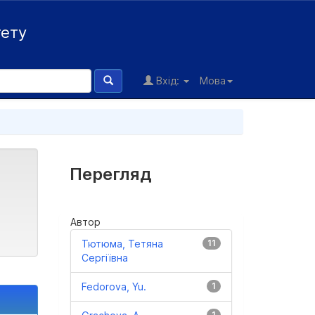
тету
Вхід:
Мова
Перегляд
Автор
Тютюма, Тетяна
11
Сергіївна
Fedorova, Yu.
1
1