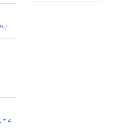
Yu.
;
 Т. Ф.