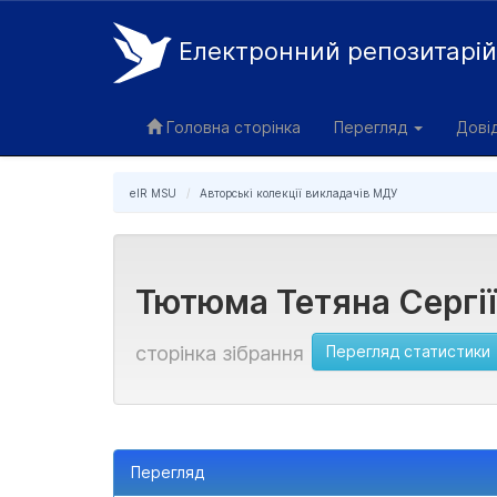
Електронний репозитарі
Skip
navigation
Головна сторінка
Перегляд
Дові
eIR MSU
Авторські колекції викладачів МДУ
Тютюма Тетяна Сергі
Перегляд статистики
сторінка зібрання
Перегляд