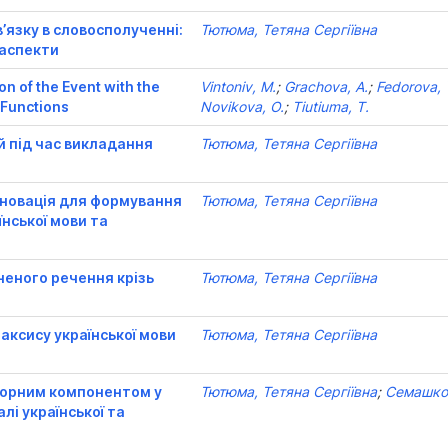
’язку в словосполученні:
Тютюма, Тетяна Сергіївна
 аспекти
on of the Event with the
Vintoniv, M.
;
Grachova, A.
;
Fedorova, 
 Functions
Novikova, O.
;
Tiutiuma, T.
й під час викладання
Тютюма, Тетяна Сергіївна
нновація для формування
Тютюма, Тетяна Сергіївна
їнської мови та
неного речення крізь
Тютюма, Тетяна Сергіївна
аксису української мови
Тютюма, Тетяна Сергіївна
нсорним компонентом у
Тютюма, Тетяна Сергіївна
;
Семашко,
лі української та