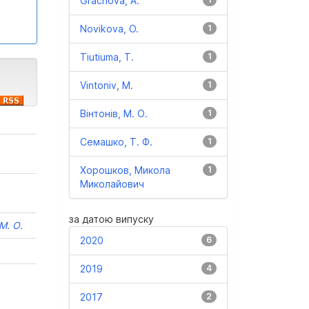
Grachova, A.
Novikova, O.
1
Tiutiuma, T.
1
Vintoniv, M.
1
Вінтонів, М. О.
1
Семашко, Т. Ф.
1
Хорошков, Микола
1
Миколайович
за датою випуску
 М. О.
2020
6
2019
4
2017
2