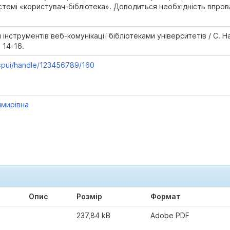
истемі «користувач-бібліотека». Доводиться необхідність впро
інструментів веб-комунікації бібліотеками університетів / С. Наз
. 14-16.
jspui/handle/123456789/160
имирівна
Опис
Розмір
Формат
237,84 kB
Adobe PDF