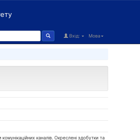
тету
Вхід:
Мова
 комунікаційних каналів. Окреслені здобутки та