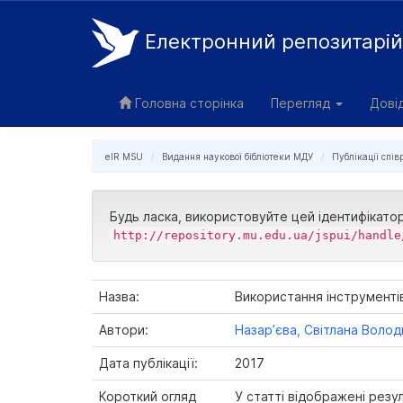
Електронний репозитарі
Skip
navigation
Головна сторінка
Перегляд
Дові
eIR MSU
Видання наукової бібліотеки МДУ
Публікації спів
Будь ласка, використовуйте цей ідентифікато
http://repository.mu.edu.ua/jspui/handle
Назва:
Використання інструментів
Автори:
Назар’єва, Світлана Воло
Дата публікації:
2017
Короткий огляд
У статті відображені резу