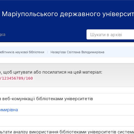
й
Маріупольського державного універси
дка
робітників наукової бібліотеки
Назар'єва Світлана Володимирівна
р, щоб цитувати або посилатися на цей матеріал:
/123456789/160
 веб-комунікації бібліотеками університетів
димирівна
льтати аналізу використання бібліотеками університетів системи