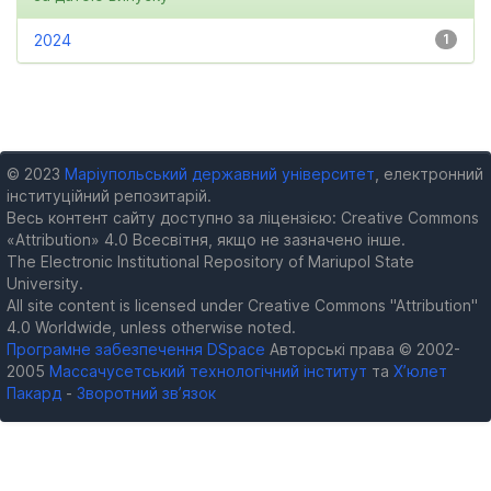
2024
1
© 2023
Маріупольський державний університет
, електронний
інституційний репозитарій.
Весь контент сайту доступно за ліцензією: Creative Commons
«Attribution» 4.0 Всесвітня, якщо не зазначено інше.
The Electronic Institutional Repository of Mariupol State
University.
All site content is licensed under Creative Commons "Attribution"
4.0 Worldwide, unless otherwise noted.
Програмне забезпечення DSpace
Авторські права © 2002-
2005
Массачусетський технологічний інститут
та
Х’юлет
Пакард
-
Зворотний зв’язок