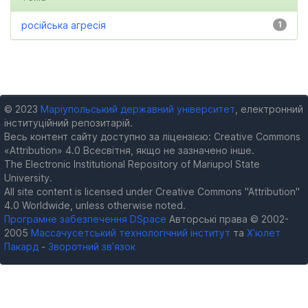
російська агресія
1
© 2023
Маріупольський державний університет
, електронний
інституційний репозитарій.
Весь контент сайту доступно за ліцензією: Creative Commons
«Attribution» 4.0 Всесвітня, якщо не зазначено інше.
The Electronic Institutional Repository of Mariupol State
University.
All site content is licensed under Creative Commons "Attribution"
4.0 Worldwide, unless otherwise noted.
Програмне забезпечення DSpace
Авторські права © 2002-
2005
Массачусетський технологічний інститут
та
Х’юлет
Пакард
-
Зворотний зв’язок