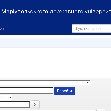
й
Маріупольського державного універси
дка