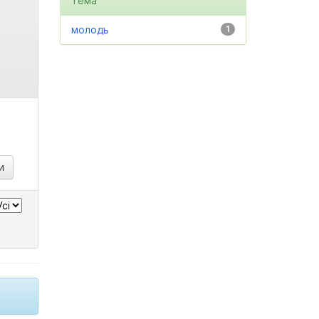
Тема
молодь
1