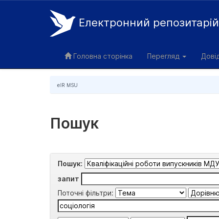
Електронний репозитарі
Skip
navigation
Головна сторінка
Перегляд
Дові
eIR MSU
Пошук
Пошук:
запит
Поточні фільтри: