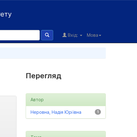
тету
Вхід:
Мова
Перегляд
Автор
Неровна, Надія Юріївна
1