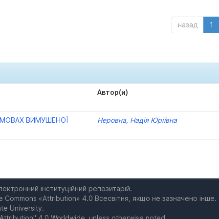
назад
1
Автор(и)
 УМОВАХ ВИМУШЕНОЇ
Неровна, Надія Юріївна
електронний інституційний репозитарій.
e Commons «Attribution» 4.0 Всесвітня, якщо не зазначено інше.
te University.
Attribution" 4.0 Worldwide, unless otherwise noted.