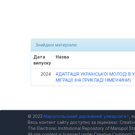
Знайдені матеріали:
Дата
Назва
випуску
2024
АДАПТАЦІЯ УКРАЇНСЬКОЇ МОЛОДІ В
МІГРАЦІЇ (НА ПРИКЛАДІ НІМЕЧЧИНИ)
© 2023
Маріупольський державний університет
, 
Весь контент сайту доступно за ліцензією: Creativ
The Electronic Institutional Repository of Mariupol Sta
All site content is licensed under Creative Commons "