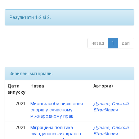
Результати 1-2 зі 2.
назад
1
далі
Знайдені матеріали:
Дата
Назва
Автор(и)
випуску
2021
Мирні засоби вирішення
Дунаєв, Олексій
спорів у сучасному
Віталійович
міжнародному праві
2021
Міграційна політика
Дунаєв, Олексій
скандинавських країн в
Віталійович