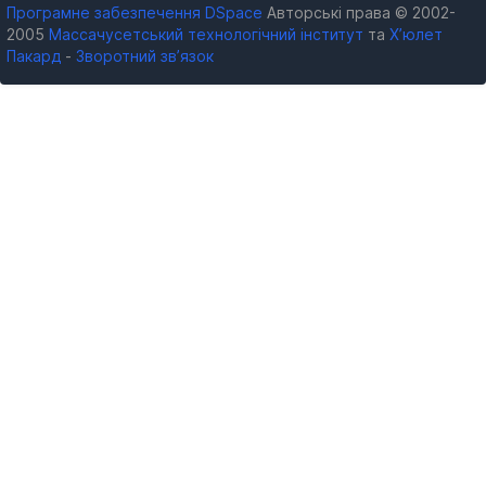
Програмне забезпечення DSpace
Авторські права © 2002-
2005
Массачусетський технологічний інститут
та
Х’юлет
Пакард
-
Зворотний зв’язок