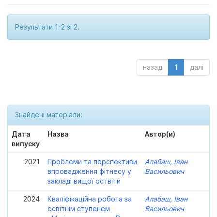
Результати 1-2 зі 2.
назад
1
далі
Знайдені матеріали:
Дата
Назва
Автор(и)
випуску
2021
Проблеми та перспективи
Алабаш, Іван
впровадження фітнесу у
Васильович
закладі вищої оствіти
2024
Кваліфікаційна робота за
Алабаш, Іван
освітнім ступенем
Васильович