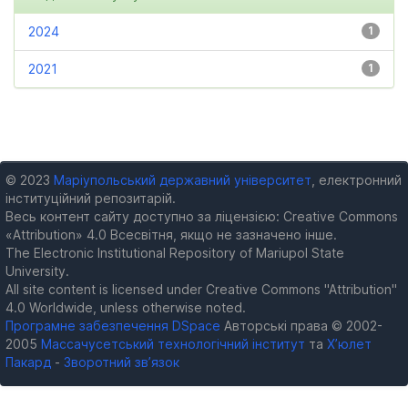
2024
1
2021
1
© 2023
Маріупольський державний університет
, електронний
інституційний репозитарій.
Весь контент сайту доступно за ліцензією: Creative Commons
«Attribution» 4.0 Всесвітня, якщо не зазначено інше.
The Electronic Institutional Repository of Mariupol State
University.
All site content is licensed under Creative Commons "Attribution"
4.0 Worldwide, unless otherwise noted.
Програмне забезпечення DSpace
Авторські права © 2002-
2005
Массачусетський технологічний інститут
та
Х’юлет
Пакард
-
Зворотний зв’язок