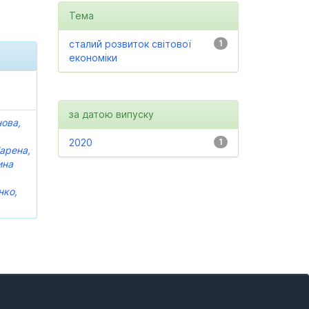
Тема
сталий розвиток світової
1
економіки
за датою випуску
ова,
2020
1
арена,
ина
нко,