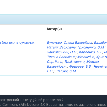
Автор(и)
 безпеки в сучасних
Булатова, Олена Валеріівна
;
Балабан
Наталя Василівна
;
Грибіненко, О.М.
;
Зайковський, О.С.
;
Карпенко, О.І.
;
М
Тетяна Василівна
;
Мітюшкіна, Христ
Сергіївна
;
Трофименко, Микола
Валерійович
;
Федоров, Е.В.
;
Черніче
Г.О.
;
Шагоян, С.М.
електронний інституційний репозитарій.
e Commons «Attribution» 4.0 Всесвітня, якщо не зазначено інше.