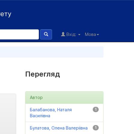
тету
Вхід:
Мова
Перегляд
Автор
Балабанова, Наталя
1
Василівна
Булатова, Олена Валеріівна
1