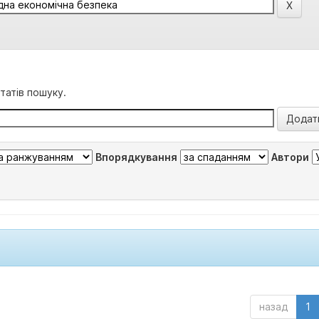
татів пошуку.
Впорядкування
Автори
назад
1