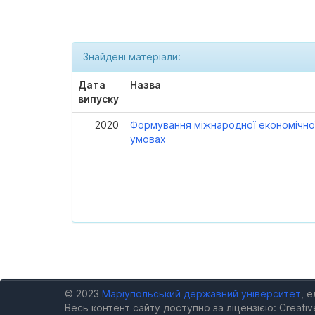
Знайдені матеріали:
Дата
Назва
випуску
2020
Формування міжнародної економічної
умовах
© 2023
Маріупольський державний університет
, 
Весь контент сайту доступно за ліцензією: Creativ