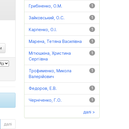
Грибіненко, О.М.
1
Зайковський, О.С.
1
Карпенко, О.І.
1
Марена, Тетяна Василівна
1
Мітюшкіна, Христина
1
Сергіївна
Трофименко, Микола
1
Валерійович
Федоров, Е.В.
1
Черніченко, Г.О.
1
далі >
далі