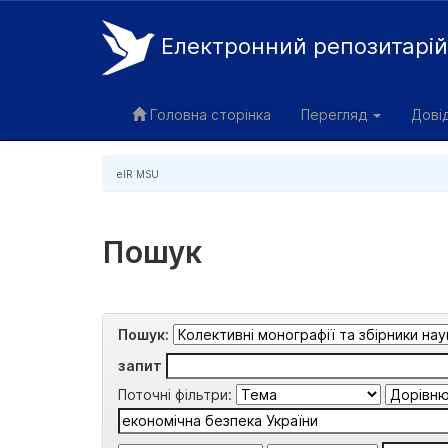
Електронний репозитарі
Skip
navigation
Головна сторінка
Перегляд
Дові
eIR MSU
Пошук
Пошук:
запит
Поточні фільтри: