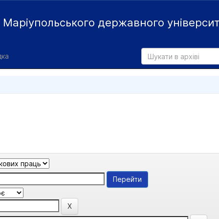
й
Маріупольського державного універси
дка